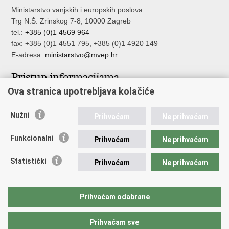
Ministarstvo vanjskih i europskih poslova
Trg N.Š. Zrinskog 7-8, 10000 Zagreb
tel.:
+385 (0)1 4569 964
fax: +385 (0)1 4551 795, +385 (0)1 4920 149
E-adresa:
ministarstvo@mvep.hr
Pristup informacijama
Ova stranica upotrebljava kolačiće
Pristup informacijama
Službenik za zaštitu osobnih podataka
Nužni
Nepravilnosti
Prihvaćam
Ne prihvaćam
Neetično postupanje
Funkcionalni
Prihvaćam
Ne prihvaćam
Važne poveznice
Statistički
Prihvaćam
Ne prihvaćam
Javna nabava u MVEP-u
Natječaji
Nadzor rada i unutarnja revizija službe vanjskih poslova
Prihvaćam odabrane
Pučki pravobranitelj
Prihvaćam sve