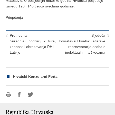
Matoševic. U posljednjih nekoliko godina Hrvatsku posjecuje
izmedu 120 i 140 tisuca švedana godišnje.
Priopćenja
Prethodna
Sljedeća
Suradnja u podrucju kulture,
Povratak u Hrvatsku atletske
znanosti i obrazovanja RH i
reprezentacije osoba s
Latvije
inelektualnim teškocama
Hrvatski Konzularni Portal
Ispiši
Podijeli
Podijeli
stranicu
na
na
Republika Hrvatska
Facebooku
Twitteru