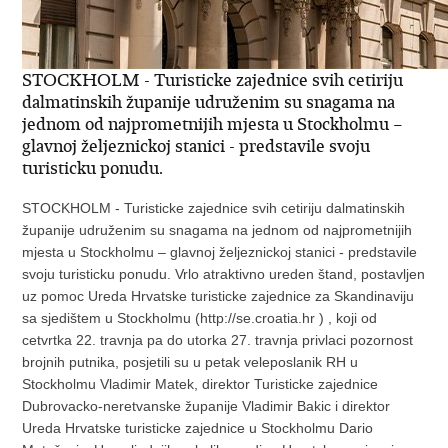
STOCKHOLM - Turisticke zajednice svih cetiriju
dalmatinskih županije udruženim su snagama na
jednom od najprometnijih mjesta u Stockholmu –
glavnoj željeznickoj stanici - predstavile svoju
turisticku ponudu.
STOCKHOLM - Turisticke zajednice svih cetiriju dalmatinskih
županije udruženim su snagama na jednom od najprometnijih
mjesta u Stockholmu – glavnoj željeznickoj stanici - predstavile
svoju turisticku ponudu. Vrlo atraktivno ureden štand, postavljen
uz pomoc Ureda Hrvatske turisticke zajednice za Skandinaviju
sa sjedištem u Stockholmu (http://se.croatia.hr ) , koji od
cetvrtka 22. travnja pa do utorka 27. travnja privlaci pozornost
brojnih putnika, posjetili su u petak veleposlanik RH u
Stockholmu Vladimir Matek, direktor Turisticke zajednice
Dubrovacko-neretvanske županije Vladimir Bakic i direktor
Ureda Hrvatske turisticke zajednice u Stockholmu Dario