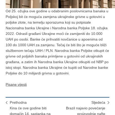
Od 25. ožujka ove godine u odabranim poslovnicama banaka u
Poljskoj bit će moguća zamjena ukrajinske grivne u gotovini u
poljske zlote, na temelju sporazuma koji su potpisale
Nacionalna banka Ukrajine i Narodna banka Poljske 18. ožujka
2022. Odrasli građani Ukrajine moći će zamijeniti do 10.000
UAH po osobi. Banke će prihvatiti novčanice u apoenima od
100 do 1000 UAH za zamjenu. Tečaj će biti što je moguće bliži
službenom tečaju UAH / PLN. Narodna banka Poljske otkupit će
grivne od poljskih banaka primljene u gotovini od ukrajinskih
građana, a zatim ih Narodna banka Ukrajine otkupiti od NBP po
istoj stopi. Narodna banka Ukrajine će kupiti od Narodne banke
Poljske do 10 milijardi grivna u gotovini.
Pisane vijesti
Prethodna
Sljedeća
Kina će ove godine biti
Brazil najavio povećanje
domaćin 14. sastanka na
proizvodnje nafte