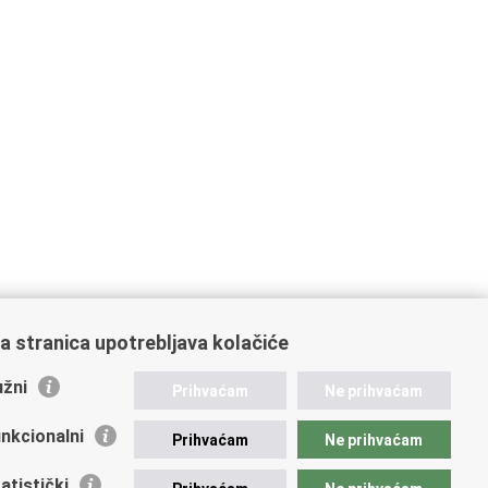
a stranica upotrebljava kolačiće
žni
Prihvaćam
Ne prihvaćam
nkcionalni
Prihvaćam
Ne prihvaćam
atistički