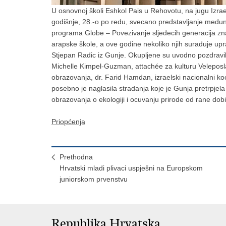
U osnovnoj školi Eshkol Pais u Rehovotu, na jugu Izrae
godišnje, 28.-o po redu, svecano predstavljanje meduna
programa Globe – Povezivanje sljedecih generacija zn
arapske škole, a ove godine nekoliko njih suraduje up
Stjepan Radic iz Gunje. Okupljene su uvodno pozdravil
Michelle Kimpel-Guzman, attachée za kulturu Veleposla
obrazovanja, dr. Farid Hamdan, izraelski nacionalni k
posebno je naglasila stradanja koje je Gunja pretrpjel
obrazovanja o ekologiji i ocuvanju prirode od rane dobi
Priopćenja
Prethodna
Hrvatski mladi plivaci uspješni na Europskom
juniorskom prvenstvu
Republika Hrvatska