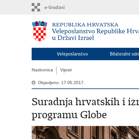
Preskoči
na
glavni
sadržaj
Veleposlanstvo
Bilateralni odn
Naslovnica
Vijesti
Objavljeno: 17.05.2017.
Suradnja hrvatskih i iz
programu Globe