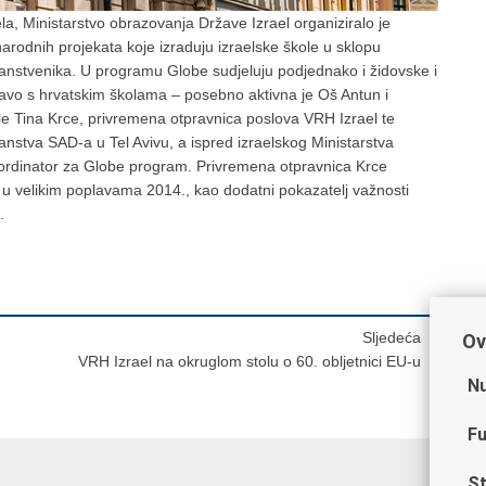
la, Ministarstvo obrazovanja Države Izrael organiziralo je
rodnih projekata koje izraduju izraelske škole u sklopu
anstvenika. U programu Globe sudjeluju podjednako i židovske i
ravo s hrvatskim školama – posebno aktivna je Oš Antun i
e Tina Krce, privremena otpravnica poslova VRH Izrael te
nstva SAD-a u Tel Avivu, a ispred izraelskog Ministarstva
oordinator za Globe program. Privremena otpravnica Krce
a u velikim poplavama 2014., kao dodatni pokazatelj važnosti
.
Sljedeća
Ov
VRH Izrael na okruglom stolu o 60. obljetnici EU-u
Nu
Fu
St