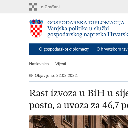
Preskoči
na
glavni
sadržaj
O gospodarskoj diplomaciji
O hrvatskom iz
Naslovnica
Vijesti
Objavljeno: 22.02.2022.
Rast izvoza u BiH u sije
posto, a uvoza za 46,7 