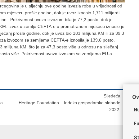
cegovina je u siječnju ove godine izvezla robe u vrijednosti od
tom mjesecu prošle godine, dok je uvoz iznosio 1,711 milijardi
ine. Pokrivenost uvoza izvozom bila je 77,2 posto, dok je
una KM. Izvoz u zemlje CEFTA-e u promatranom mjesecu iznosio je
ječanj prošle godine, dok je uvoz bio 183 milijuna KM ili za 39,3
voza izvozom sa zemljama CEFTA-e iznosila je 139,6 posto.
3 milijuna KM, što je za 47,3 posto više u odnosu na siječanj
,3 posto više. Pokrivenost uvoza izvozom sa zemljama EU-a
Sljedeća
Ov
ta
Heritage Foundation – Indeks gospodarske slobode
Nu
2022.
Fu
St