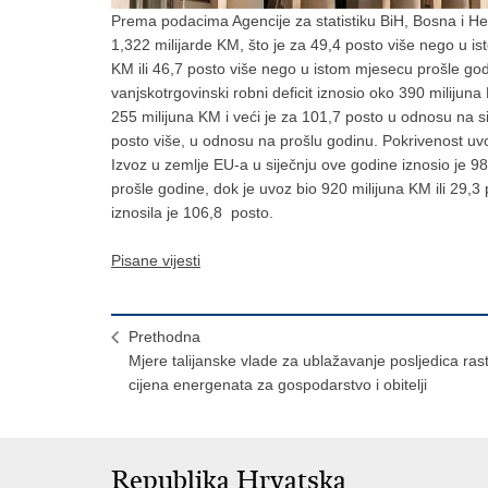
Prema podacima Agencije za statistiku BiH, Bosna i Her
1,322 milijarde KM, što je za 49,4 posto više nego u is
KM ili 46,7 posto više nego u istom mjesecu prošle god
vanjskotrgovinski robni deficit iznosio oko 390 milij
255 milijuna KM i veći je za 101,7 posto u odnosu na si
posto više, u odnosu na prošlu godinu. Pokrivenost u
Izvoz u zemlje EU-a u siječnju ove godine iznosio je 98
prošle godine, dok je uvoz bio 920 milijuna KM ili 29
iznosila je 106,8 posto.
Pisane vijesti
Prethodna
Mjere talijanske vlade za ublažavanje posljedica ras
cijena energenata za gospodarstvo i obitelji
Republika Hrvatska