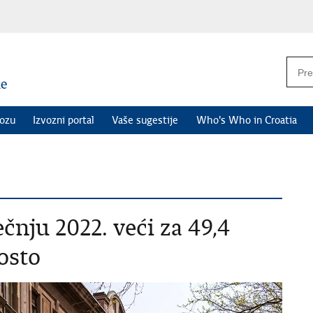
vozu
Izvozni portal
Vaše sugestije
Who's Who in Croatia
čnju 2022. veći za 49,4
posto