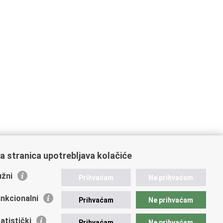
a stranica upotrebljava kolačiće
žni
Prihvaćam
Ne prihvaćam
nkcionalni
Prihvaćam
Ne prihvaćam
atistički
Prihvaćam
Ne prihvaćam