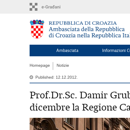
Skip
to
main
content
Ambasciata
Informazioni C
Homepage
Notizie
Published: 12.12.2012.
Prof.Dr.Sc. Damir Grubi
dicembre la Regione C