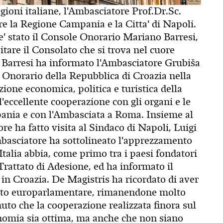
Regioni italiane, l'Ambasciatore Prof.Dr.Sc.
re la Regione Campania e la Citta' di Napoli.
e' stato il Console Onorario Mariano Barresi,
itare il Consolato che si trova nel cuore
io Barresi ha informato l'Ambasciatore Grubiša
e Onorario della Repubblica di Croazia nella
ione economica, politica e turistica della
'eccellente cooperazione con gli organi e le
pania e con l'Ambasciata a Roma. Insieme al
e ha fatto visita al Sindaco di Napoli, Luigi
mbasciatore ha sottolineato l'apprezzamento
'Italia abbia, come primo tra i paesi fondatori
 Trattato di Adesione, ed ha informato il
a in Croazia. De Magistris ha ricordato di aver
stato europarlamentare, rimanendone molto
uto che la cooperazione realizzata finora sul
conomia sia ottima, ma anche che non siano