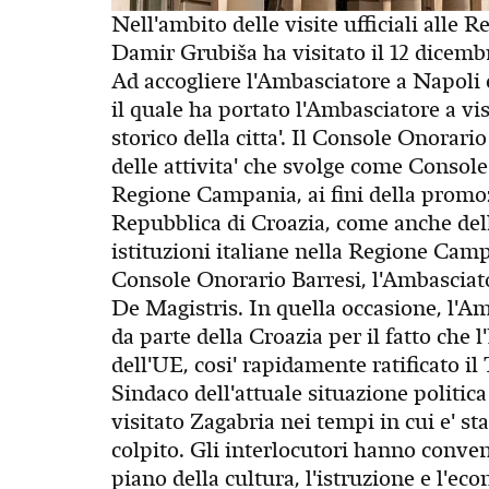
Nell'ambito delle visite ufficiali alle 
Damir Grubiša ha visitato il 12 dicemb
Ad accogliere l'Ambasciatore a Napoli 
il quale ha portato l'Ambasciatore a vis
storico della citta'. Il Console Onorar
delle attivita' che svolge come Consol
Regione Campania, ai fini della promoz
Repubblica di Croazia, come anche dell
istituzioni italiane nella Regione Cam
Console Onorario Barresi, l'Ambasciator
De Magistris. In quella occasione, l'A
da parte della Croazia per il fatto che l
dell'UE, cosi' rapidamente ratificato il
Sindaco dell'attuale situazione politic
visitato Zagabria nei tempi in cui e' 
colpito. Gli interlocutori hanno conven
piano della cultura, l'istruzione e l'e