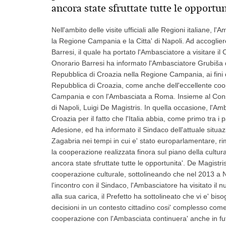
ancora state sfruttate tutte le opportuni
Nell'ambito delle visite ufficiali alle Regioni italiane, 
la Regione Campania e la Citta' di Napoli. Ad accoglie
Barresi, il quale ha portato l'Ambasciatore a visitare il 
Onorario Barresi ha informato l'Ambasciatore Grubiša d
Repubblica di Croazia nella Regione Campania, ai fini d
Repubblica di Croazia, come anche dell'eccellente coope
Campania e con l'Ambasciata a Roma. Insieme al Consol
di Napoli, Luigi De Magistris. In quella occasione, l'A
Croazia per il fatto che l'Italia abbia, come primo tra i p
Adesione, ed ha informato il Sindaco dell'attuale situazi
Zagabria nei tempi in cui e' stato europarlamentare, r
la cooperazione realizzata finora sul piano della cultu
ancora state sfruttate tutte le opportunita'. De Magistri
cooperazione culturale, sottolineando che nel 2013 a N
l'incontro con il Sindaco, l'Ambasciatore ha visitato il
alla sua carica, il Prefetto ha sottolineato che vi e' b
decisioni in un contesto cittadino cosi' complesso come
cooperazione con l'Ambasciata continuera' anche in fut