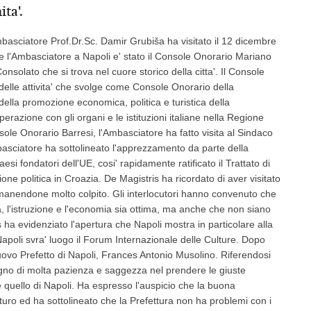
ta'.
l'Ambasciatore Prof.Dr.Sc. Damir Grubiša ha visitato il 12 dicembre
re l'Ambasciatore a Napoli e' stato il Console Onorario Mariano
Consolato che si trova nel cuore storico della citta'. Il Console
elle attivita' che svolge come Console Onorario della
ella promozione economica, politica e turistica della
razione con gli organi e le istituzioni italiane nella Regione
e Onorario Barresi, l'Ambasciatore ha fatto visita al Sindaco
mbasciatore ha sottolineato l'apprezzamento da parte della
aesi fondatori dell'UE, cosi' rapidamente ratificato il Trattato di
one politica in Croazia. De Magistris ha ricordato di aver visitato
imanendone molto colpito. Gli interlocutori hanno convenuto che
ra, l'istruzione e l'economia sia ottima, ma anche che non siano
s ha evidenziato l'apertura che Napoli mostra in particolare alla
apoli svra' luogo il Forum Internazionale delle Culture. Dopo
 nuovo Prefetto di Napoli, Frances Antonio Musolino. Riferendosi
isogno di molta pazienza e saggezza nel prendere le giuste
 quello di Napoli. Ha espresso l'auspicio che la buona
uro ed ha sottolineato che la Prefettura non ha problemi con i