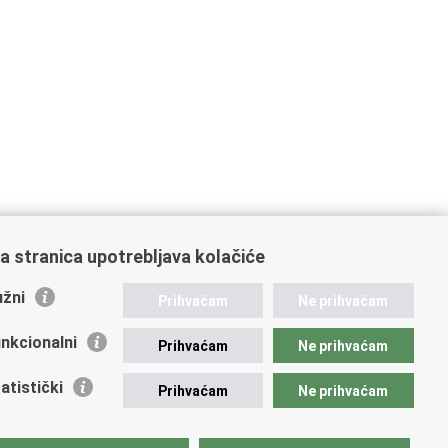
a stranica upotrebljava kolačiće
žni
Prihvaćam
Ne prihvaćam
nkcionalni
Prihvaćam
Ne prihvaćam
atistički
Prihvaćam
Ne prihvaćam