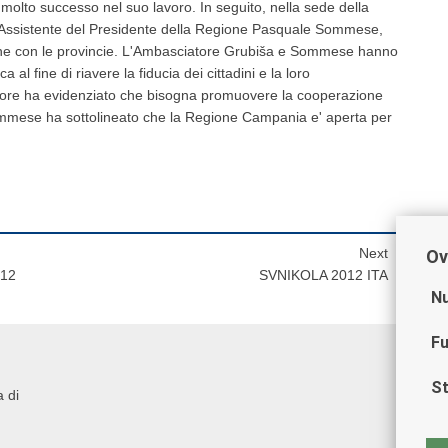
 molto successo nel suo lavoro. In seguito, nella sede della
'Assistente del Presidente della Regione Pasquale Sommese,
zione con le provincie. L'Ambasciatore Grubiša e Sommese hanno
 al fine di riavere la fiducia dei cittadini e la loro
iatore ha evidenziato che bisogna promuovere la cooperazione
Sommese ha sottolineato che la Regione Campania e' aperta per
Next
Ov
012
SVNIKOLA 2012 ITA
Nu
Fu
St
a di