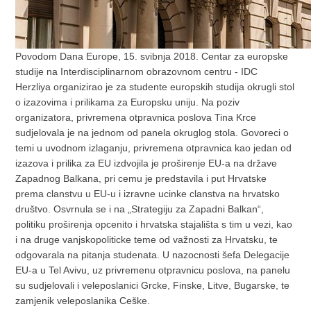
Povodom Dana Europe, 15. svibnja 2018. Centar za europske
studije na Interdisciplinarnom obrazovnom centru - IDC
Herzliya organizirao je za studente europskih studija okrugli stol
o izazovima i prilikama za Europsku uniju. Na poziv
organizatora, privremena otpravnica poslova Tina Krce
sudjelovala je na jednom od panela okruglog stola. Govoreci o
temi u uvodnom izlaganju, privremena otpravnica kao jedan od
izazova i prilika za EU izdvojila je proširenje EU-a na države
Zapadnog Balkana, pri cemu je predstavila i put Hrvatske
prema clanstvu u EU-u i izravne ucinke clanstva na hrvatsko
društvo. Osvrnula se i na „Strategiju za Zapadni Balkan“,
politiku proširenja opcenito i hrvatska stajališta s tim u vezi, kao
i na druge vanjskopoliticke teme od važnosti za Hrvatsku, te
odgovarala na pitanja studenata. U nazocnosti šefa Delegacije
EU-a u Tel Avivu, uz privremenu otpravnicu poslova, na panelu
su sudjelovali i veleposlanici Grcke, Finske, Litve, Bugarske, te
zamjenik veleposlanika Ceške.