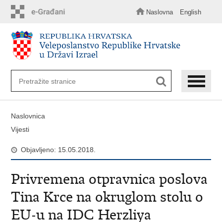
Preskoči
na
Naslovna
English
glavni
sadržaj
Naslovnica
Vijesti
Objavljeno: 15.05.2018.
Privremena otpravnica poslova
Tina Krce na okruglom stolu o
EU-u na IDC Herzliya