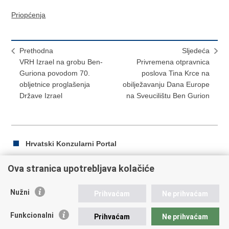
Priopćenja
Prethodna
Sljedeća
VRH Izrael na grobu Ben-
Privremena otpravnica
Guriona povodom 70.
poslova Tina Krce na
obljetnice proglašenja
obilježavanju Dana Europe
Države Izrael
na Sveucilištu Ben Gurion
Hrvatski Konzularni Portal
Ova stranica upotrebljava kolačiće
Ispiši
Podijeli
Podijeli
Nužni
Prihvaćam
Ne prihvaćam
stranicu
na
na
Republika Hrvatska
Facebooku
Twitteru
Funkcionalni
Prihvaćam
Ne prihvaćam