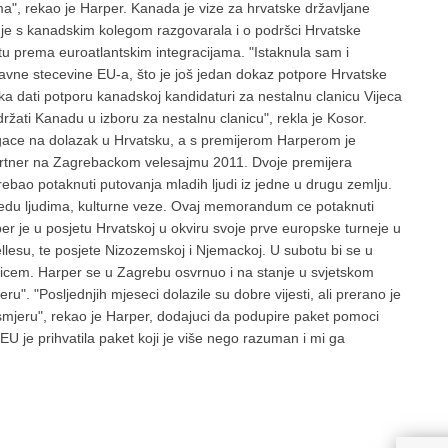
a", rekao je Harper. Kanada je vize za hrvatske državljane
a je s kanadskim kolegom razgovarala i o podršci Hrvatske
u prema euroatlantskim integracijama. "Istaknula sam i
ravne stecevine EU-a, što je još jedan dokaz potpore Hrvatske
ka dati potporu kanadskoj kandidaturi za nestalnu clanicu Vijeca
ržati Kanadu u izboru za nestalnu clanicu", rekla je Kosor.
agace na dolazak u Hrvatsku, a s premijerom Harperom je
rtner na Zagrebackom velesajmu 2011. Dvoje premijera
rebao potaknuti putovanja mladih ljudi iz jedne u drugu zemlju.
edu ljudima, kulturne veze. Ovaj memorandum ce potaknuti
r je u posjetu Hrvatskoj u okviru svoje prve europske turneje u
lesu, te posjete Nizozemskoj i Njemackoj. U subotu bi se u
vicem. Harper se u Zagrebu osvrnuo i na stanje u svjetskom
. "Posljednjih mjeseci dolazile su dobre vijesti, ali prerano je
m smjeru", rekao je Harper, dodajuci da podupire paket pomoci
 je prihvatila paket koji je više nego razuman i mi ga