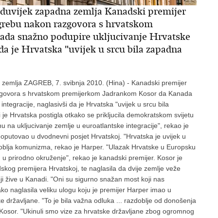
duvijek zapadna zemlja Kanadski premijer
grebu nakon razgovora s hrvatskom
da snažno podupire ukljucivanje Hrvatske
 da je Hrvatska "uvijek u srcu bila zapadna
zemlja ZAGREB, 7. svibnja 2010. (Hina) - Kanadski premijer
azgovora s hrvatskom premijerkom Jadrankom Kosor da Kanada
ntegracije, naglasivši da je Hrvatska "uvijek u srcu bila
je Hrvatska postigla otkako se prikljucila demokratskom svijetu
 na ukljucivanje zemlje u euroatlantske integracije", rekao je
doputovao u dvodnevni posjet Hrvatskoj. "Hrvatska je uvijek u
zdoblja komunizma, rekao je Harper. "Ulazak Hrvatske u Europsku
u u prirodno okruženje", rekao je kanadski premijer. Kosor je
skog premijera Hrvatskoj, te naglasila da dvije zemlje veže
ji žive u Kanadi. "Oni su sigurno snažan most koji nas
ako naglasila veliku ulogu koju je premijer Harper imao u
 državljane. "To je bila važna odluka ... razdoblje od donošenja
je Kosor. "Ukinuli smo vize za hrvatske državljane zbog ogromnog