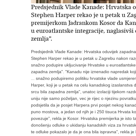
Predsjednik Vlade Kanade: Hrvatska o
Stephen Harper rekao je u petak u Za
premijerkom Jadrankom Kosor da Kana
u euroatlantske integracije, naglasivši
zemlja".
Predsjednik Vlade Kanade: Hrvatska oduvijek zapadna 
Stephen Harper rekao je u petak u Zagrebu nakon r
snažno podupire ukljucivanje Hrvatske u euroatlantske i
zapadna zemlja". "Kanadu nije iznenadio napredak koji 
... snažno podupiremo politiku hrvatske vlade usmjerenu
Harper, koji je u petak na celu kanadskog izaslanstva 
srcu bila zapadna zemlja", unatoc izolaciji tijekom ra
uniju nije samo poželjan, vec je rijec o njezinu povratk
podsjetila da je posjet Harpera prvi posjet nekog kanad
puno mostova, a jedan od njih je i 250 tisuca Hrvata ko
povezuje", rekla je Kosor. Hrvatska premijerka je isto t
donošenju odluke o ukidanju kanadskih viza za hrvatske
te odluke pokazalo je da je ona bila ispravna", rekla 