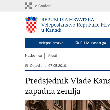
Preskoči
na
glavni
sadržaj
Veleposlanstvo
GK RH Mississauga
Naslovnica
Vijesti
Objavljeno: 07.05.2010.
Predsjednik Vlade Kan
zapadna zemlja