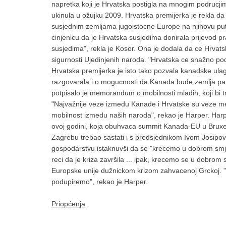
napretka koji je Hrvatska postigla na mnogim podrucjim
ukinula u ožujku 2009. Hrvatska premijerka je rekla d
susjednim zemljama jugoistocne Europe na njihovu put
cinjenicu da je Hrvatska susjedima donirala prijevod p
susjedima", rekla je Kosor. Ona je dodala da ce Hrvats
sigurnosti Ujedinjenih naroda. "Hrvatska ce snažno pod
Hrvatska premijerka je isto tako pozvala kanadske ul
razgovarala i o mogucnosti da Kanada bude zemlja pa
potpisalo je memorandum o mobilnosti mladih, koji bi t
"Najvažnije veze izmedu Kanade i Hrvatske su veze m
mobilnost izmedu naših naroda", rekao je Harper. Harpe
ovoj godini, koja obuhvaca summit Kanada-EU u Bruxel
Zagrebu trebao sastati i s predsjednikom Ivom Josipo
gospodarstvu istaknuvši da se "krecemo u dobrom smjeru"
reci da je kriza završila ... ipak, krecemo se u dobro
Europske unije dužnickom krizom zahvacenoj Grckoj. "EU
podupiremo", rekao je Harper.
Priopćenja