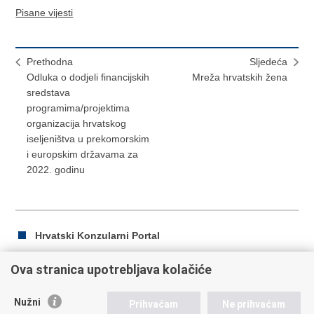
Pisane vijesti
Prethodna
Sljedeća
Odluka o dodjeli financijskih
Mreža hrvatskih žena
sredstava
programima/projektima
organizacija hrvatskog
iseljeništva u prekomorskim
i europskim državama za
2022. godinu
Hrvatski Konzularni Portal
Ova stranica upotrebljava kolačiće
Ispiši
Podijeli
Podijeli
Nužni
Prihvaćam
Ne prihvaćam