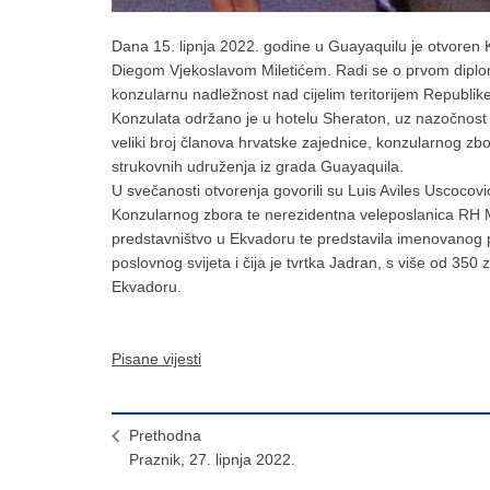
Dana 15. lipnja 2022. godine u Guayaquilu je otvoren
Diegom Vjekoslavom Miletićem. Radi se o prvom dipl
konzularnu nadležnost nad cijelim teritorijem Republik
Konzulata održano je u hotelu Sheraton, uz nazočnost b
veliki broj članova hrvatske zajednice, konzularnog zb
strukovnih udruženja iz grada Guayaquila.
U svečanosti otvorenja govorili su Luis Aviles Uscocov
Konzularnog zbora te nerezidentna veleposlanica RH Mi
predstavništvo u Ekvadoru te predstavila imenovanog p
poslovnog svijeta i čija je tvrtka Jadran, s više od 350 
Ekvadoru.
Pisane vijesti
Prethodna
Praznik, 27. lipnja 2022.