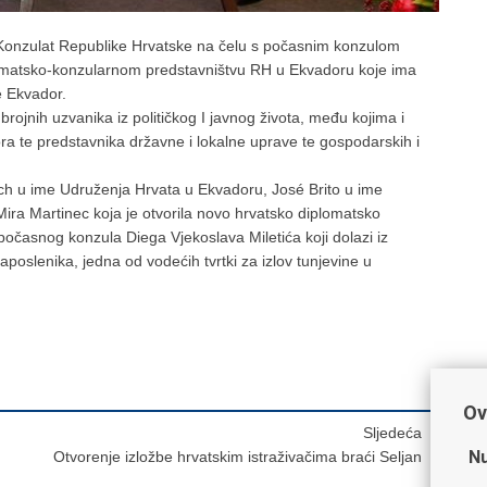
 Konzulat Republike Hrvatske na čelu s počasnim konzulom
omatsko-konzularnom predstavništvu RH u Ekvadoru koje ima
e Ekvador.
rojnih uzvanika iz političkog I javnog života, među kojima i
ora te predstavnika državne i lokalne uprave te gospodarskih i
ich u ime Udruženja Hrvata u Ekvadoru, José Brito u ime
ra Martinec koja je otvorila novo hrvatsko diplomatsko
očasnog konzula Diega Vjekoslava Miletića koji dolazi iz
zaposlenika, jedna od vodećih tvrtki za izlov tunjevine u
Ov
Sljedeća
Nu
Otvorenje izložbe hrvatskim istraživačima braći Seljan