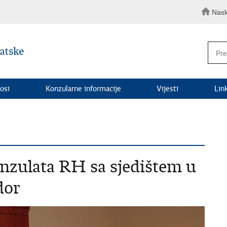
Nasl
osi
Konzularne informacije
Vijesti
Lin
nzulata RH sa sjedištem u
dor