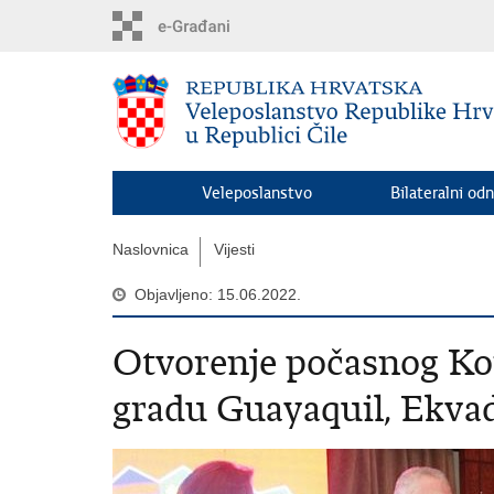
Preskoči
na
glavni
sadržaj
Veleposlanstvo
Bilateralni odn
Naslovnica
Vijesti
Objavljeno: 15.06.2022.
Otvorenje počasnog Ko
gradu Guayaquil, Ekva