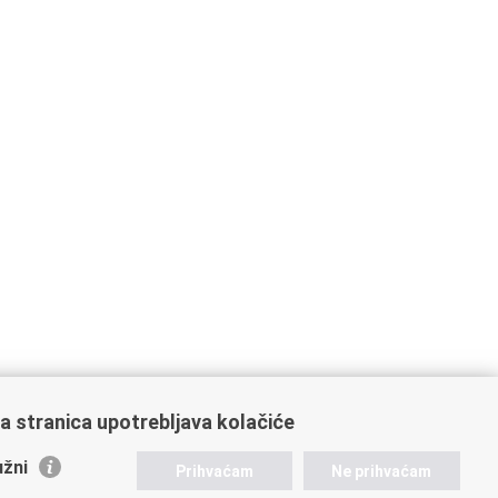
a stranica upotrebljava kolačiće
žni
Prihvaćam
Ne prihvaćam