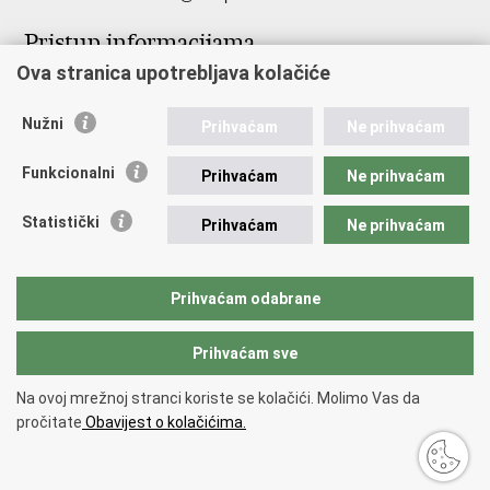
Pristup informacijama
Ova stranica upotrebljava kolačiće
Pristup informacijama
Službenik za zaštitu osobnih podataka
Nužni
Nepravilnosti
Prihvaćam
Ne prihvaćam
Neetično postupanje
Funkcionalni
Prihvaćam
Ne prihvaćam
Važne poveznice
Statistički
Prihvaćam
Ne prihvaćam
Javna nabava u MVEP-u
Natječaji
Nadzor rada i unutarnja revizija službe vanjskih poslova
Prihvaćam odabrane
Pučki pravobranitelj
Prihvaćam sve
Povratak na vrh
Na ovoj mrežnoj stranci koriste se kolačići. Molimo Vas da
Copyright © 2026 Ministarstvo vanjskih i europskih poslova.
Uvjeti
pročitate
Obavijest o kolačićima.
korištenja
.
Izjava o pristupačnosti
.