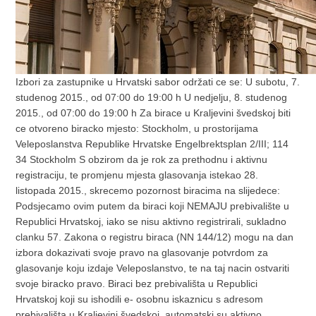
Izbori za zastupnike u Hrvatski sabor održati ce se: U subotu, 7.
studenog 2015., od 07:00 do 19:00 h U nedjelju, 8. studenog
2015., od 07:00 do 19:00 h Za birace u Kraljevini švedskoj biti
ce otvoreno biracko mjesto: Stockholm, u prostorijama
Veleposlanstva Republike Hrvatske Engelbrektsplan 2/III; 114
34 Stockholm S obzirom da je rok za prethodnu i aktivnu
registraciju, te promjenu mjesta glasovanja istekao 28.
listopada 2015., skrecemo pozornost biracima na slijedece:
Podsjecamo ovim putem da biraci koji NEMAJU prebivalište u
Republici Hrvatskoj, iako se nisu aktivno registrirali, sukladno
clanku 57. Zakona o registru biraca (NN 144/12) mogu na dan
izbora dokazivati svoje pravo na glasovanje potvrdom za
glasovanje koju izdaje Veleposlanstvo, te na taj nacin ostvariti
svoje biracko pravo. Biraci bez prebivališta u Republici
Hrvatskoj koji su ishodili e- osobnu iskaznicu s adresom
prebivališta u Kraljevini švedskoj, automatski su aktivno