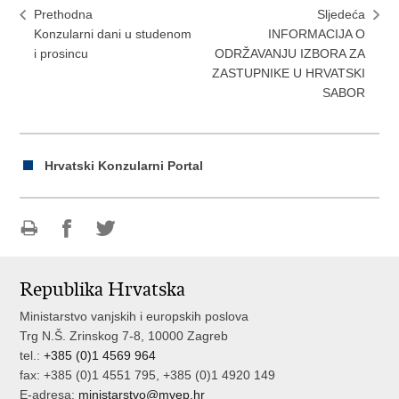
Prethodna
Sljedeća
Konzularni dani u studenom
INFORMACIJA O
i prosincu
ODRŽAVANJU IZBORA ZA
ZASTUPNIKE U HRVATSKI
SABOR
Hrvatski Konzularni Portal
Ispiši
Podijeli
Podijeli
stranicu
na
na
Republika Hrvatska
Facebooku
Twitteru
Ministarstvo vanjskih i europskih poslova
Trg N.Š. Zrinskog 7-8, 10000 Zagreb
tel.:
+385 (0)1 4569 964
fax: +385 (0)1 4551 795, +385 (0)1 4920 149
E-adresa:
ministarstvo@mvep.hr