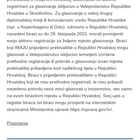
registrirani za glasovanje iskljucivo u Veleposlanstvu Republike
Hrvatske u Stockholmu. Za glasovanje u nekoj drugoj
diplomatskoj misiji ili konzularnom uredu Republike Hrvatske
(npr. u Kopenhagenu ili Oslu), odnosno u Republici Hrvatskoj,
navedeni biraci su do 28. listopada 2015. morali promijeniti
svoju aktivnu registraciju za željeno mjesto glasovanja. Biraci
koji IMAJU prijavljeno prebivalište u Republici Hrvatskoj mogu
glasovati u Veleposlanstvu iskljucivo temeljem izvršene
prethodne registracije ili potvrde o glasovanju izvan mjesta
prebivališta pribavljene kod nadležnog tijela u Republici
Hrvatskoj. Biraci s prijavljenim prebivalištem u Republici
Hrvatskoj koji se nisu prethodno registrirali, te nisu pribavili
navedenu potvrdu nece moci glasovati u inozemstvu, vec samo
na svom birackom mjestu u Republici Hrvatskoj. Svoj upis u
registar biraca svi biraci mogu provjeriti na internetskim
stranicama Ministarstva uprave https://uprava.gov.hr/.
Priopćenja