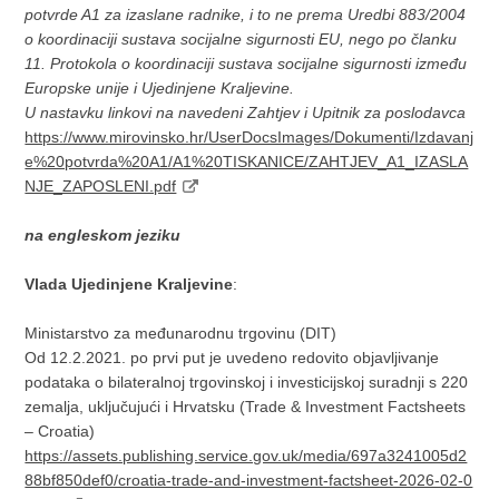
potvrde A1 za izaslane radnike, i to ne prema Uredbi 883/2004
o koordinaciji sustava socijalne sigurnosti EU, nego po članku
11. Protokola o koordinaciji sustava socijalne sigurnosti između
Europske unije i Ujedinjene Kraljevine.
U nastavku linkovi na navedeni Zahtjev i Upitnik za poslodavca
https://www.mirovinsko.hr/UserDocsImages/Dokumenti/Izdavanj
e%20potvrda%20A1/A1%20TISKANICE/ZAHTJEV_A1_IZASLA
NJE_ZAPOSLENI.pdf
na engleskom jeziku
Vlada Ujedinjene Kraljevine
:
Ministarstvo za međunarodnu trgovinu (DIT)
Od 12.2.2021. po prvi put je uvedeno redovito objavljivanje
podataka o bilateralnoj trgovinskoj i investicijskoj suradnji s 220
zemalja, uključujući i Hrvatsku (Trade & Investment Factsheets
– Croatia)
https://assets.publishing.service.gov.uk/media/697a3241005d2
88bf850def0/croatia-trade-and-investment-factsheet-2026-02-0