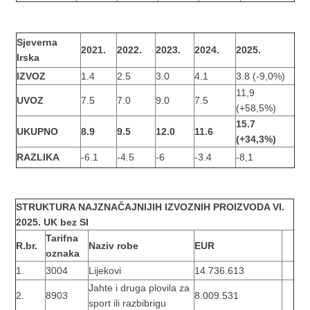
Sjeverna
2021.
2022.
2023.
2024.
2025.
Irska
IZVOZ
1.4
2.5
3.0
4.1
3.8 (-9,0%)
11,9
UVOZ
7.5
7.0
9.0
7.5
(+58,5%)
15.7
UKUPNO
8.9
9.5
12.0
11.6
(+34,3%)
RAZLIKA
-6.1
-4.5
-6
-3.4
-8,1
STRUKTURA NAJZNAČAJNIJIH IZVOZNIH PROIZVODA
VI.
2025. UK bez SI
Tarifna
R.br.
Naziv robe
EUR
oznaka
1.
3004
Lijekovi
14.736.613
Jahte i druga plovila za
2.
8903
8.009.531
sport ili razbibrigu