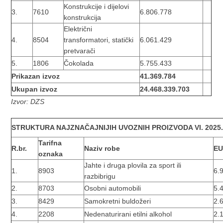
Konstrukcije i dijelovi
3.
7610
6.806.778
konstrukcija
Električni
4.
8504
transformatori, statički
6.061.429
pretvarači
5.
1806
Čokolada
5.755.433
Prikazan izvoz
41.369.784
Ukupan izvoz
24.468.339.703
Izvor: DZS
STRUKTURA NAJZNAČAJNIJIH UVOZNIH PROIZVODA
VI. 2025
Tarifna
R.br.
Naziv robe
E
oznaka
Jahte i druga plovila za sport ili
1.
8903
6.
razbibrigu
2.
8703
Osobni automobili
5.
3.
8429
Samokretni buldožeri
2.
4.
2208
Nedenaturirani etilni alkohol
2.