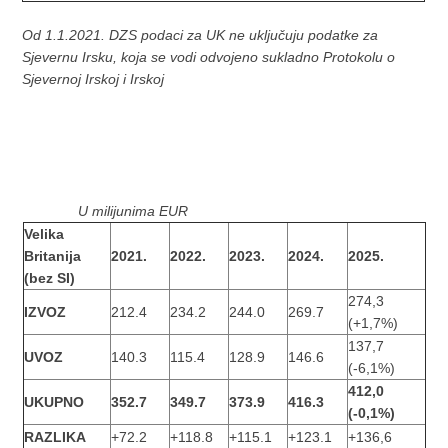
Od 1.1.2021. DZS podaci za UK ne uključuju podatke za
Sjevernu Irsku, koja se vodi odvojeno sukladno Protokolu o
Sjevernoj Irskoj i Irskoj
U milijunima EUR
Velika
Britanija
2021.
2022.
2023.
2024.
2025.
(bez SI)
274,3
IZVOZ
212.4
234.2
244.0
269.7
(+1,7%)
137,7
UVOZ
140.3
115.4
128.9
146.6
(-6,1%)
412,0
UKUPNO
352.7
349.7
373.9
416.3
(-0,1%)
RAZLIKA
+72.2
+118.8
+115.1
+123.1
+136,6