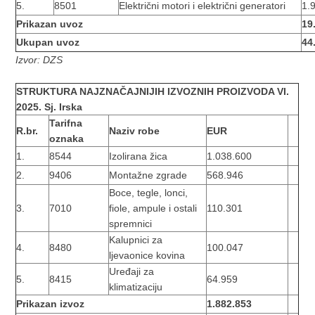
5.
8501
Električni motori i električni generatori
1.
Prikazan uvoz
19
Ukupan uvoz
44
Izvor: DZS
STRUKTURA NAJZNAČAJNIJIH IZVOZNIH PROIZVODA
VI.
2025. Sj. Irska
Tarifna
R.br.
Naziv robe
EUR
oznaka
1.
8544
Izolirana žica
1.038.600
2.
9406
Montažne zgrade
568.946
Boce, tegle, lonci,
3.
7010
fiole, ampule i ostali
110.301
spremnici
Kalupnici za
4.
8480
100.047
ljevaonice kovina
Uređaji za
5.
8415
64.959
klimatizaciju
Prikazan izvoz
1.882.853