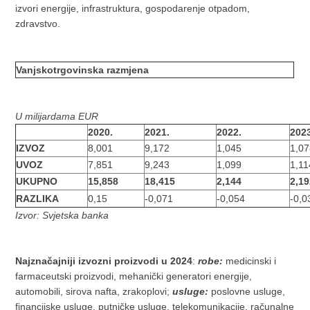
izvori energije, infrastruktura, gospodarenje otpadom,
zdravstvo.
Vanjskotrgovinska razmjena
U
milijardama
EUR
2020.
2021.
2022.
202
IZVOZ
8,001
9,172
1,045
1,0
UVOZ
7,851
9,243
1,099
1,11
UKUPNO
15,858
18,415
2,144
2,1
RAZLIKA
0,15
-0,071
-0,054
-0,0
Izvor:
Svjetska banka
Najznačajniji izvozni proizvodi u 2024
:
robe:
medicinski i
farmaceutski proizvodi, mehanički generatori energije,
automobili, sirova nafta, zrakoplovi;
usluge:
poslovne usluge,
financijske usluge, putničke usluge, telekomunikacije, računalne