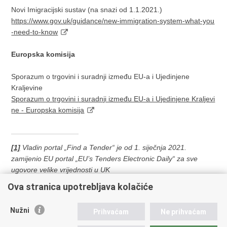
Novi Imigracijski sustav (na snazi od 1.1.2021.)
https://www.gov.uk/guidance/new-immigration-system-what-you
-need-to-know
Europska komisija
Sporazum o trgovini i suradnji između EU-a i Ujedinjene
Kraljevine
Sporazum o trgovini i suradnji između EU-a i Ujedinjene Kraljevi
ne - Europska komisija
[1]
Vladin portal „Find a Tender“ je od 1. siječnja 2021.
zamijenio EU portal „EU’s Tenders Electronic Daily“ za sve
ugovore velike vrijednosti u UK
Ova stranica upotrebljava kolačiće
Nužni
Prihvaćam
Ne prihvaćam