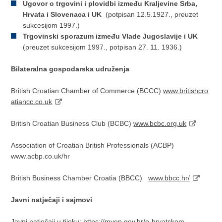
Ugovor o trgovini i plovidbi između Kraljevine Srba,
Hrvata i Slovenaca i UK
(potpisan 12.5.1927., preuzet
sukcesijom 1997.)
Trgovinski sporazum između Vlade Jugoslavije i UK
(preuzet sukcesijom 1997., potpisan 27. 11. 1936.)
Bilateralna gospodarska udruženja
British Croatian Chamber of Commerce (BCCC)
www.britishcro
atiancc.co.uk
British Croatian Business Club (BCBC)
www.bcbc.org.uk
Association of Croatian British Professionals (ACBP)
www.acbp.co.uk/hr
British Business Chamber Croatia (BBCC)
www.bbcc.hr/
Javni natječaji i sajmovi
Javni natječaji u tijeku:
https://mvep.gov.hr/o-hrvatskom-