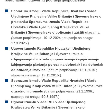
Međunarodni ugovori iz područja gospodarstva
Sporazum između Vlade Republike Hrvatske i Vlade
Ujedinjene Kraljevine Velike Britanije i Sjeverne Irske o
prestanku Sporazuma između Vlade Republike
Hrvatske i Vlade Ujedinjenog Kraljevstva Velike
Britanije i Sjeverne Irske o poticanju i zaštiti ulaganja
(
datum potpisivanja: 10.12.2024.; stupanje na snagu:
17.3.2025.)
Ugovor između Republike Hrvatske i Ujedinjene
Kraljevine Velike
Britanije i Sjeverne Irske o
izbjegavanju dvostrukog oporezivanja i sprječavanju
izbjegavanja plaćanja poreza na dohodak i na dohodak
od otuđenja imovine
. (datum potpisivanja: 15.1.2015.;
stupanje na snagu: 19.11.2015.)
Sporazum između Vlade Republike Hrvatske i Vlade
Ujedinjen
og
Kraljev
stva
Velike Britanije i Sjeverne Irske
o zračnom prometu
(
datum potpisivanja: 21.2.1996.;
stupanje na snagu: 10.3.1997.)
Ugovor između Vlade RH i Vlade Ujedinjenog
Kraljevstva Velike Britanije i Sjeverne Irske o