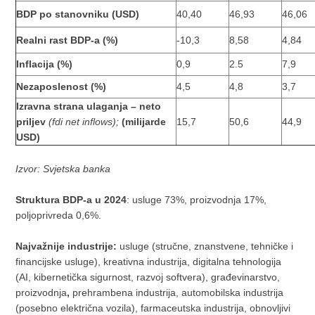
BDP po stanovniku (
USD
)
40,40
46,93
46,06
Realni rast BDP-a (%)
-10,3
8,58
4,84
Inflacija (%)
0,9
2.5
7,9
Nezaposlenost (%)
4,5
4,8
3,7
Izravna strana ulaganja
– neto
priljev
(fdi net inflows);
(milijarde
15,7
50,6
44,9
USD)
Izvor:
Svjetska banka
Struktura BDP
-a u 2024
: usluge 73%, proizvodnja 17%,
poljoprivreda 0,6%.
Najvažnije industrije:
usluge (stručne, znanstvene, tehničke i
financijske usluge), kreativna industrija, digitalna tehnologija
(AI, kibernetička sigurnost, razvoj softvera), građevinarstvo,
proizvodnja
,
prehrambena industrija, automobilska industrija
(posebno električna vozila), farmaceutska industrija, obnovljivi