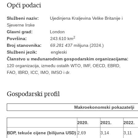
Opći podaci
Službeni naziv:
Ujedinjena Kraljevina Velike Britanije i
Sjeverne Irske
Glavni grad:
London
2
Površina:
243.610 km
Broj stanovnika:
6
9.281 437
milijuna (2024.)
Službeni jezik:
engleski
Članstvo u međunarodnim gospodarskim organizacijama:
120 organizacija, između ostalih WTO, IMF, OECD, EBRD,
FAO, IBRD, ICC, IMO, IMSO i dr.
Gospodarski profil
Makroekonomski pokazatelji
2020.
2021.
2022.
BDP, tekuće cijene (bilijuna
USD
)
2,69
3,14
3,11