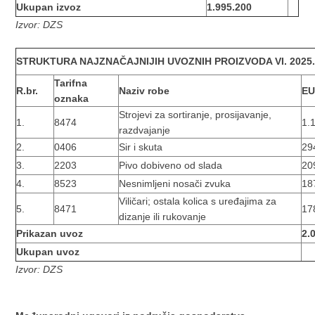
Ukupan izvoz
1.995.200
Izvor: DZS
STRUKTURA NAJZNAČAJNIJIH UVOZNIH PROIZVODA
VI. 2025.
Tarifna
R.br.
Naziv robe
E
oznaka
Strojevi za sortiranje, prosijavanje,
1.
8474
1.
razdvajanje
2.
0406
Sir i skuta
29
3.
2203
Pivo dobiveno od slada
20
4.
8523
Nesnimljeni nosači zvuka
18
Viličari; ostala kolica s uređajima za
5.
8471
17
dizanje ili rukovanje
Prikazan uvoz
2.
Ukupan uvoz
Izvor: DZS