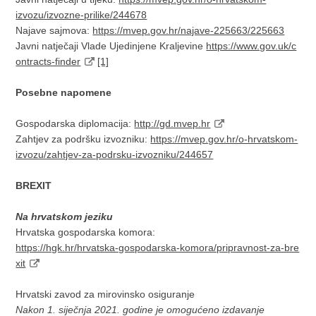
izvozu/izvozne-prilike/244678
Najave sajmova:
https://mvep.gov.hr/najave-225663/225663
Javni natječaji Vlade Ujedinjene Kraljevine
https://www.gov.uk/c
ontracts-finder
[1]
Posebne napomene
Gospodarska diplomacija:
http://gd.mvep.hr
Zahtjev za podršku izvozniku:
https://mvep.gov.hr/o-hrvatskom-
izvozu/zahtjev-za-podrsku-izvozniku/244657
BREXIT
Na hrvatskom jeziku
Hrvatska gospodarska komora:
https://hgk.hr/hrvatska-gospodarska-komora/pripravnost-za-bre
xit
Hrvatski zavod za mirovinsko osiguranje
Nakon 1. siječnja 2021. godine je omogućeno izdavanje