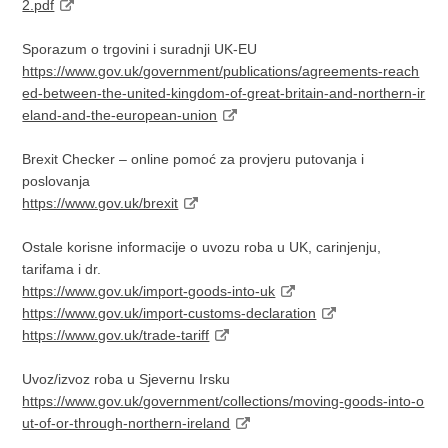
2.pdf
Sporazum o trgovini i suradnji UK-EU
https://www.gov.uk/government/publications/agreements-reach
ed-between-the-united-kingdom-of-great-britain-and-northern-ir
eland-and-the-european-union
Brexit Checker – online pomoć za provjeru putovanja i
poslovanja
https://www.gov.uk/brexit
Ostale korisne informacije o uvozu roba u UK, carinjenju,
tarifama i dr.
https://www.gov.uk/import-goods-into-uk
https://www.gov.uk/import-customs-declaration
https://www.gov.uk/trade-tariff
Uvoz/izvoz roba u Sjevernu Irsku
https://www.gov.uk/government/collections/moving-goods-into-o
ut-of-or-through-northern-ireland