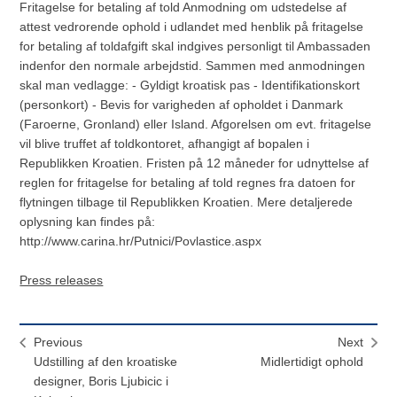
Fritagelse for betaling af told Anmodning om udstedelse af
attest vedrorende ophold i udlandet med henblik på fritagelse
for betaling af toldafgift skal indgives personligt til Ambassaden
indenfor den normale arbejdstid. Sammen med anmodningen
skal man vedlagge: - Gyldigt kroatisk pas - Identifikationskort
(personkort) - Bevis for varigheden af opholdet i Danmark
(Faroerne, Gronland) eller Island. Afgorelsen om evt. fritagelse
vil blive truffet af toldkontoret, afhangigt af bopalen i
Republikken Kroatien. Fristen på 12 måneder for udnyttelse af
reglen for fritagelse for betaling af told regnes fra datoen for
flytningen tilbage til Republikken Kroatien. Mere detaljerede
oplysning kan findes på:
http://www.carina.hr/Putnici/Povlastice.aspx
Press releases
Previous
Next
Udstilling af den kroatiske
Midlertidigt ophold
designer, Boris Ljubicic i