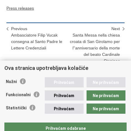
Press releases
Previous
Next
Ambasciatore Filip Vucak
Santa Messa nella chiesa
consegna al Santo Padre le
croata di San Girolamo per
Lettere Credenziali
l''anniversario della morte
del beato Cardinale
Stepinac
Ova stranica upotrebljava kolačiće
Nužni
Prihvaćam
Ne prihvaćam
Print
Share
Share
this
on
on
Funkcionalni
Prihvaćam
Ne prihvaćam
Republic of Croatia
page
Facebook
Twitteru
Statistički
Prihvaćam
Ne prihvaćam
REPUBLIC OF CROATIA Ministry of Foreign and European
Affairs Trg N.Š. Zrinskog 7-8, 10000 Zagreb tel.:
+385 (0)1
4569 964 faks: +385 (0)1 4551 795, +385 (0)1 4920 149 E-
Prihvaćam odabrane
mail:
ministarstvo@mvep.hr