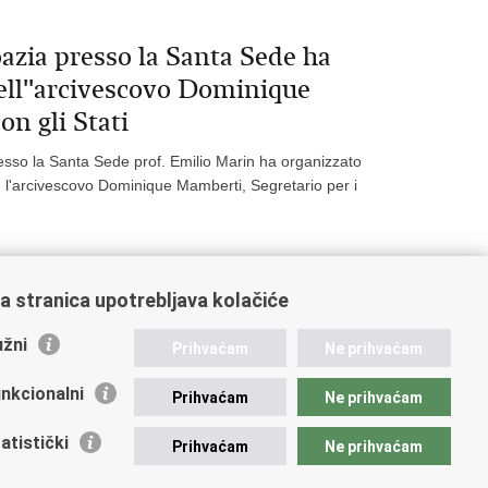
azia presso la Santa Sede ha
dell''arcivescovo Dominique
on gli Stati
esso la Santa Sede prof. Emilio Marin ha organizzato
e, l'arcivescovo Dominique Mamberti, Segretario per i
a stranica upotrebljava kolačiće
28
Next »
žni
Prihvaćam
Ne prihvaćam
nkcionalni
Prihvaćam
Ne prihvaćam
atistički
Prihvaćam
Ne prihvaćam