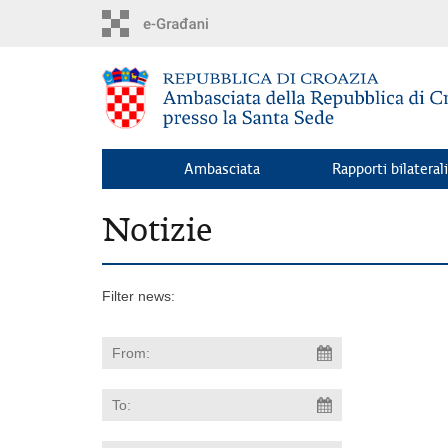
Skip
to
main
content
Ambasciata
Rapporti bilaterali
Notizie
Filter news: