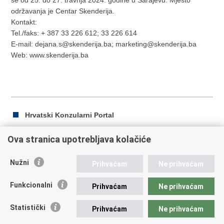
se od 25. do 27. travnja 2024. godine u Sarajevu. Mjesto
održavanja je Centar Skenderija.
Kontakt:
Tel./faks: + 387 33 226 612; 33 226 614
E-mail: dejana.s@skenderija.ba; marketing@skenderija.ba
Web: www.skenderija.ba
Hrvatski Konzularni Portal
Ova stranica upotrebljava kolačiće
Ispiši
Podijeli
Podijeli
Nužni
Prihvaćam
Ne prihvaćam
stranicu
na
na
Republika Hrvatska
Facebooku
Twitteru
Funkcionalni
Prihvaćam
Ne prihvaćam
Ministarstvo vanjskih i europskih poslova
Statistički
Prihvaćam
Ne prihvaćam
Trg N.Š. Zrinskog 7-8, 10000 Zagreb
tel.:
+385 (0)1 4569 964