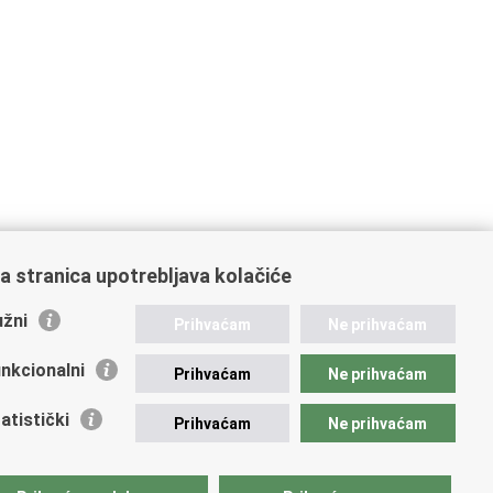
a stranica upotrebljava kolačiće
žni
Prihvaćam
Ne prihvaćam
nkcionalni
Prihvaćam
Ne prihvaćam
atistički
Prihvaćam
Ne prihvaćam