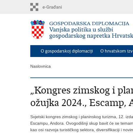
Preskoči
na
glavni
sadržaj
O gospodarskoj diplomaciji
O hrvatskom iz
Naslovnica
„Kongres zimskog i plan
ožujka 2024., Escamp,
Svjetski kongres zimskog i planinskog turizma, 12. izd
Escampu, Andora. Ovogodišnji skup bavit će se temama 
kao osi razvoja turističkog sektora, diversifikaciji i no