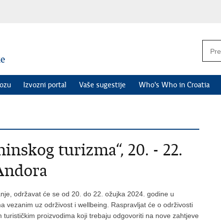
vozu
Izvozni portal
Vaše sugestije
Who's Who in Croatia
inskog turizma“, 20. - 22.
 Andora
anje, održavat će se od 20. do 22. ožujka 2024. godine u
vezanim uz održivost i wellbeing. Raspravljat će o održivosti
vim turističkim proizvodima koji trebaju odgovoriti na nove zahtjeve