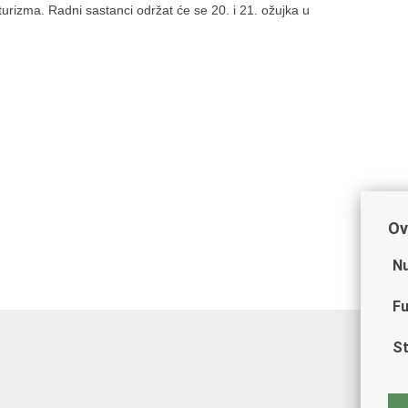
u turizma. Radni sastanci održat će se 20. i 21. ožujka u
Ov
Nu
Fu
St