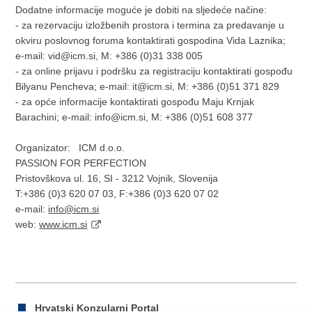
Dodatne informacije moguće je dobiti na sljedeće načine:
- za rezervaciju izložbenih prostora i termina za predavanje u
okviru poslovnog foruma kontaktirati gospodina Vida Laznika;
e-mail: vid@icm.si, M: +386 (0)31 338 005
- za online prijavu i podršku za registraciju kontaktirati gospođu
Bilyanu Pencheva; e-mail: it@icm.si, M: +386 (0)51 371 829
- za opće informacije kontaktirati gospođu Maju Krnjak
Barachini; e-mail: info@icm.si, M: +386 (0)51 608 377
Organizator: ICM d.o.o.
PASSION FOR PERFECTION
Pristovškova ul. 16, SI - 3212 Vojnik, Slovenija
T:+386 (0)3 620 07 03, F:+386 (0)3 620 07 02
e-mail:
info@icm.si
web:
www.icm.si
Hrvatski Konzularni Portal