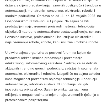
okuplja kadrove, inovatore i stručnjake iz Slovenije i susjednih
država s ciljem predstavljanja najnovijih dostignuća i trendova u
automatizaciji, mehatronici, senzorima, elektronici, robotici i
srodnim područjima. Održava se od 11. do 13. veljače 2025. na
Gospodarskom razstavišču u Ljubljani. Na sajmu će biti
predstavljeni najsuvremeniji proizvodi, rješenja i tehnologije,
uključujući napredne automatizirane sustave/aplikacije, senzore
i vizualne sustave, profesionalne i industrijske elektronike i
najsuvremenije robote, kobote, kao i uslužne i mobilne robote.
U okviru sajma organizira se poslovni forum na kojem će
predavači održati stručna predavanja i prezentacije
edukativnog i informativnog karaktera. Sadržaji će se doticati
aktualnih i trenutno gorućih područja iz sadržajnih segmenata
automatike, elektronike i robotike. Izlagači će na sajmu također
imati mogućnost prezentirati najnovije tehnologije u području
automatizacije, robotskih sustava, 3D printanja i drugih
inovacija uz prikaz uživo. Sajam je prilika i za razmjenu
mišljenja o mogućnostima primjene najsuvremenijih rješenja s
profesionalnim posjetiteljima.