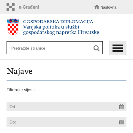
Preskoči
na
Naslovna
glavni
sadržaj
Najave
Filtrirajte vijesti: