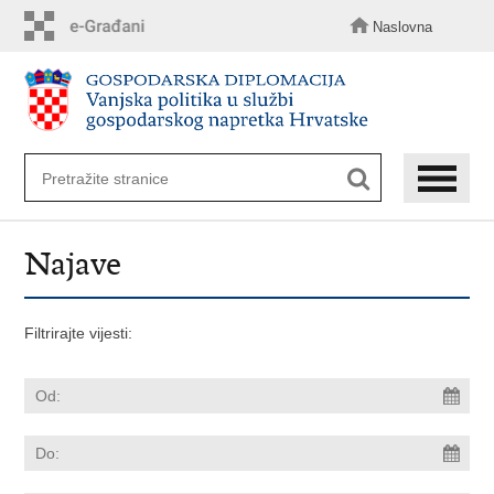
Preskoči
na
Naslovna
glavni
sadržaj
Najave
Filtrirajte vijesti: