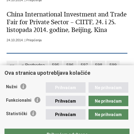
24.10.2014. | Priopćenja
China International Investment and Trade
Fair for Private Sector – CIITF, 24. i 25.
listopada 2014. godine, Beijing, Kina
24.10.2014. | Priopćenja
««
« Prethodna
595
596
597
598
599
Ova stranica upotrebljava kolačiće
600
601
602
603
604
Sljedeća »
»»
Nužni
Prihvaćam
Ne prihvaćam
Republika Hrvatska
Funkcionalni
Prihvaćam
Ne prihvaćam
Ministarstvo vanjskih i europskih poslova
Statistički
Prihvaćam
Ne prihvaćam
Trg N.Š. Zrinskog 7-8, 10000 Zagreb
tel.:
+385 (0)1 4569 964
fax: +385 (0)1 4551 795, +385 (0)1 4920 149