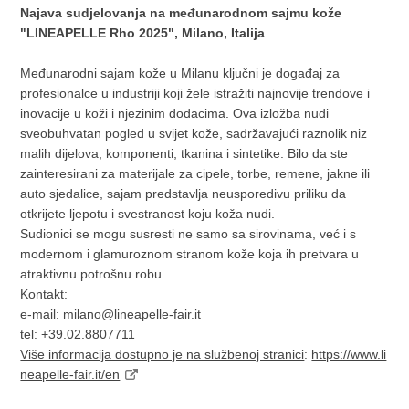
Najava sudjelovanja na međunarodnom sajmu kože
"LINEAPELLE Rho 2025", Milano, Italija
Međunarodni sajam kože u Milanu ključni je događaj za
profesionalce u industriji koji žele istražiti najnovije trendove i
inovacije u koži i njezinim dodacima. Ova izložba nudi
sveobuhvatan pogled u svijet kože, sadržavajući raznolik niz
malih dijelova, komponenti, tkanina i sintetike. Bilo da ste
zainteresirani za materijale za cipele, torbe, remene, jakne ili
auto sjedalice, sajam predstavlja neusporedivu priliku da
otkrijete ljepotu i svestranost koju koža nudi.
Sudionici se mogu susresti ne samo sa sirovinama, već i s
modernom i glamuroznom stranom kože koja ih pretvara u
atraktivnu potrošnu robu.
Kontakt:
e-mail:
milano@lineapelle-fair.it
tel: +39.02.8807711
Više informacija dostupno je na službenoj stranici
:
https://www.li
neapelle-fair.it/en