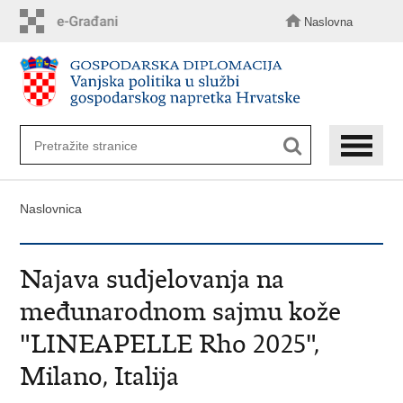
Preskoči
na
Naslovna
glavni
sadržaj
Naslovnica
Najava sudjelovanja na
međunarodnom sajmu kože
"LINEAPELLE Rho 2025",
Milano, Italija