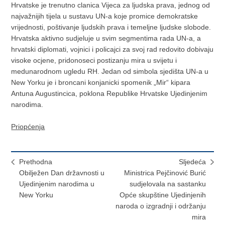
Hrvatske je trenutno clanica Vijeca za ljudska prava, jednog od
najvažnijih tijela u sustavu UN-a koje promice demokratske
vrijednosti, poštivanje ljudskih prava i temeljne ljudske slobode.
Hrvatska aktivno sudjeluje u svim segmentima rada UN-a, a
hrvatski diplomati, vojnici i policajci za svoj rad redovito dobivaju
visoke ocjene, pridonoseci postizanju mira u svijetu i
medunarodnom ugledu RH. Jedan od simbola sjedišta UN-a u
New Yorku je i broncani konjanicki spomenik „Mir“ kipara
Antuna Augustincica, poklona Republike Hrvatske Ujedinjenim
narodima.
Priopćenja
Prethodna
Sljedeća
Obilježen Dan državnosti u
Ministrica Pejčinović Burić
Ujedinjenim narodima u
sudjelovala na sastanku
New Yorku
Opće skupštine Ujedinjenih
naroda o izgradnji i održanju
mira