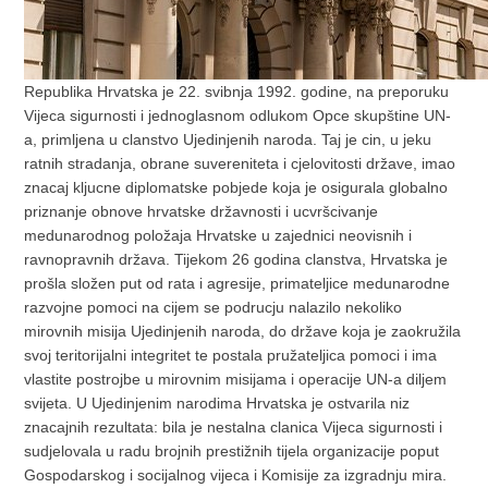
Republika Hrvatska je 22. svibnja 1992. godine, na preporuku
Vijeca sigurnosti i jednoglasnom odlukom Opce skupštine UN-
a, primljena u clanstvo Ujedinjenih naroda. Taj je cin, u jeku
ratnih stradanja, obrane suvereniteta i cjelovitosti države, imao
znacaj kljucne diplomatske pobjede koja je osigurala globalno
priznanje obnove hrvatske državnosti i ucvršcivanje
medunarodnog položaja Hrvatske u zajednici neovisnih i
ravnopravnih država. Tijekom 26 godina clanstva, Hrvatska je
prošla složen put od rata i agresije, primateljice medunarodne
razvojne pomoci na cijem se podrucju nalazilo nekoliko
mirovnih misija Ujedinjenih naroda, do države koja je zaokružila
svoj teritorijalni integritet te postala pružateljica pomoci i ima
vlastite postrojbe u mirovnim misijama i operacije UN-a diljem
svijeta. U Ujedinjenim narodima Hrvatska je ostvarila niz
znacajnih rezultata: bila je nestalna clanica Vijeca sigurnosti i
sudjelovala u radu brojnih prestižnih tijela organizacije poput
Gospodarskog i socijalnog vijeca i Komisije za izgradnju mira.