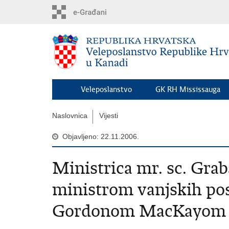
Preskoči
na
glavni
sadržaj
Veleposlanstvo
GK RH Mississauga
Naslovnica
Vijesti
Objavljeno: 22.11.2006.
Ministrica mr. sc. Grab
ministrom vanjskih po
Gordonom MacKayom