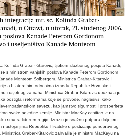
h integracija mr. sc. Kolinda Grabar-
anadi, u Ottawi, u utorak, 21. studenog 2006.
skih poslova Kanade Peterom Gordonom
vo i useljeništvo Kanade Monteom
 sc. Kolinda Grabar-Kitarovic, tijekom službenog posjeta Kanadi,
la se s ministrom vanjskih poslova Kanade Peterom Gordonom
 Kanade Monteom Solbergom. Ministrica Grabar-Kitarovic i
prije o bilateralnim odnosima izmedu Republike Hrvatske i
onu i osjetnog zamaha. Ministrica Grabar-Kitarovic upoznala je
ka postigla i reformama koje se provode, naglasivši kako
Sjevernoatlantskom savezu, kao jamstvo sigurnosti i prosperiteta
cima svake pojedine zemlje. Ministar MacKay cestitao je na
ku smatra liderom regije. Izrazio je snažnu potporu daljnjem
im nastojanjima Republike Hrvatske u postizanju punopravnog
. Ministrica Grabar-Kitarovic zahvalila je ministru MacKayu na