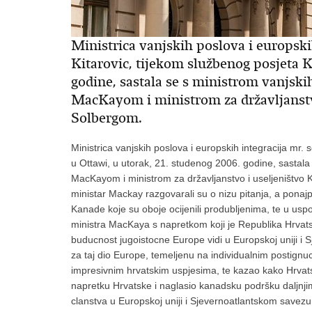
Ministrica vanjskih poslova i europski
Kitarovic, tijekom službenog posjeta K
godine, sastala se s ministrom vanj
MacKayom i ministrom za državljanst
Solbergom.
Ministrica vanjskih poslova i europskih integracija mr.
u Ottawi, u utorak, 21. studenog 2006. godine, sasta
MacKayom i ministrom za državljanstvo i useljeništvo
ministar Mackay razgovarali su o nizu pitanja, a ponaj
Kanade koje su oboje ocijenili produbljenima, te u usp
ministra MacKaya s napretkom koji je Republika Hrvats
buducnost jugoistocne Europe vidi u Europskoj uniji i 
za taj dio Europe, temeljenu na individualnim postignu
impresivnim hrvatskim uspjesima, te kazao kako Hrvats
napretku Hrvatske i naglasio kanadsku podršku daljnj
clanstva u Europskoj uniji i Sjevernoatlantskom savezu