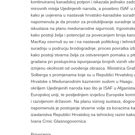
kontinuiranoj kanadskoj potpori i iskazala jednako za
mirovnih misija Ujedinjenih naroda, a posebno ISAF u A
kako je uvjerena u nastavak hrvatsko-kanadske suradnj
napomenula je da prostor za produbljivanje suradnje 
iskustava na planu medunarodne sigurnosti, trgovinske 
kako postoji želja i potencijal za povecanjem broja kana
MacKay osvrnuli su se i na nastavak politickog i tehnic
suradnju u podrucju brodogradnje; proces povratka izbje
kako postoji stvarna želja za ostvarenjem pomaka u pi
gradana pri postupcima ispunjavanja brojnih viznih obra
izmjenu okolnosti od uvodenja obrasca. Ministrica Graba
Solberga s promjenama koje su u Republici Hrvatskoj uc
Hrvatske s Medunarodnim kaznenim sudom u Haagu; s
okriljem Ujedinjenih naroda kao što je ISAF u Afganist
Europskoj uniji, te posljednjem izvješcu Europske kom
i razvijenom državom. Na planu viznog sustava, dogovor
napomenula je postojanje stvarne volje za koracima ka
izaslanstva Republici Hrvatskoj na tehnickoj razini kako 
Ivana Crnic Glasnogovornica
Priopćenja