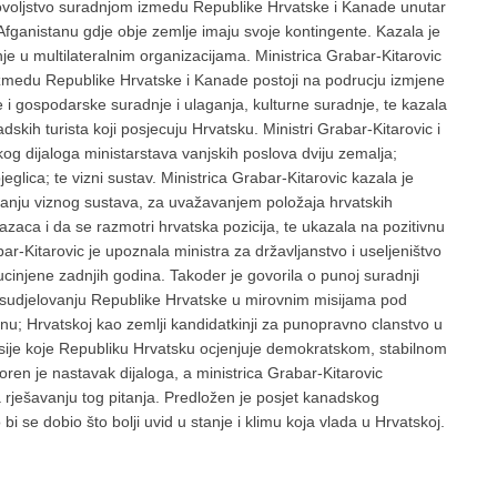
dovoljstvo suradnjom izmedu Republike Hrvatske i Kanade unutar
fganistanu gdje obje zemlje imaju svoje kontingente. Kazala je
e u multilateralnim organizacijama. Ministrica Grabar-Kitarovic
izmedu Republike Hrvatske i Kanade postoji na podrucju izmjene
i gospodarske suradnje i ulaganja, kulturne suradnje, te kazala
dskih turista koji posjecuju Hrvatsku. Ministri Grabar-Kitarovic i
kog dijaloga ministarstava vanjskih poslova dviju zemalja;
glica; te vizni sustav. Ministrica Grabar-Kitarovic kazala je
tanju viznog sustava, za uvažavanjem položaja hrvatskih
zaca i da se razmotri hrvatska pozicija, te ukazala na pozitivnu
r-Kitarovic je upoznala ministra za državljanstvo i useljeništvo
injene zadnjih godina. Takoder je govorila o punoj suradnji
udjelovanju Republike Hrvatske u mirovnim misijama pod
anu; Hrvatskoj kao zemlji kandidatkinji za punopravno clanstvo u
isije koje Republiku Hrvatsku ocjenjuje demokratskom, stabilnom
en je nastavak dijaloga, a ministrica Grabar-Kitarovic
 rješavanju tog pitanja. Predložen je posjet kanadskog
bi se dobio što bolji uvid u stanje i klimu koja vlada u Hrvatskoj.