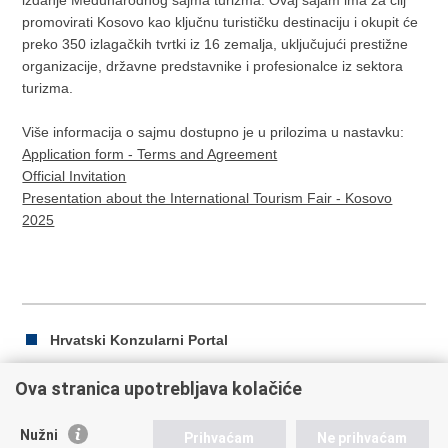
izdanje Međunarodnog sajma turizma. Ovaj sajam ima za cilj
promovirati Kosovo kao ključnu turističku destinaciju i okupit će
preko 350 izlagačkih tvrtki iz 16 zemalja, uključujući prestižne
organizacije, državne predstavnike i profesionalce iz sektora
turizma.
Više informacija o sajmu dostupno je u prilozima u nastavku:
Application form - Terms and Agreement
Official Invitation
Presentation about the International Tourism Fair - Kosovo
2025
Hrvatski Konzularni Portal
Ova stranica upotrebljava kolačiće
Ispiši
Podijeli
Podijeli
Nužni
Prihvaćam
Ne prihvaćam