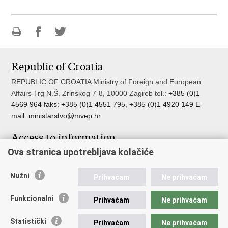
Print
Share
Share
this
on
on
Republic of Croatia
page
Facebook
Twitteru
REPUBLIC OF CROATIA Ministry of Foreign and European
Affairs Trg N.Š. Zrinskog 7-8, 10000 Zagreb tel.:
+385 (0)1
4569 964 faks: +385 (0)1 4551 795, +385 (0)1 4920 149 E-
mail:
ministarstvo@mvep.hr
Access to information
Ova stranica upotrebljava kolačiće
Pristup informacijama
Službenik za zaštitu osobnih podataka
Nužni
Nepravilnosti
Prihvaćam
Ne prihvaćam
Neetično postupanje
Funkcionalni
Prihvaćam
Ne prihvaćam
Important links
Statistički
Prihvaćam
Ne prihvaćam
Javna nabava u MVEP-u