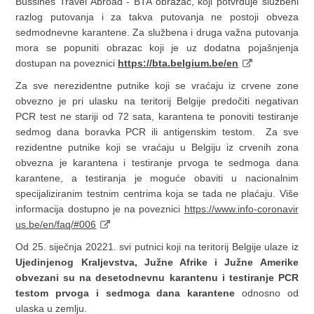
Bussines Travel Abroad - BTA obrazac, koji potvrđuje službeni
razlog putovanja i za takva putovanja ne postoji obveza
sedmodnevne karantene. Za službena i druga važna putovanja
mora se popuniti obrazac koji je uz dodatna pojašnjenja
dostupan na poveznici
https://bta.belgium.be/en
Za sve nerezidentne putnike koji se vraćaju iz crvene zone
obvezno je pri ulasku na teritorij Belgije predočiti negativan
PCR test ne stariji od 72 sata, karantena te ponoviti testiranje
sedmog dana boravka PCR ili antigenskim testom. Za sve
rezidentne putnike koji se vraćaju u Belgiju iz crvenih zona
obvezna je karantena i testiranje prvoga te sedmoga dana
karantene, a testiranja je moguće obaviti u nacionalnim
specijaliziranim testnim centrima koja se tada ne plaćaju. Više
informacija dostupno je na poveznici
https://www.info-coronavir
us.be/en/faq/#006
Od 25. siječnja 20221. svi putnici koji na teritorij Belgije ulaze iz
Ujedinjenog Kraljevstva, Južne Afrike i Južne Amerike
obvezani su na desetodnevnu karantenu i testiranje PCR
testom prvoga i sedmoga dana karantene
odnosno od
ulaska u zemlju.