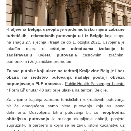
Kraljevina Belgija usvojila je epidemiološku mjeru zabrane
turističkih i rekreativnih putovanja u i iz Belgije
koja stupa
na snagu 27. siječnja i trajat će do 1. ožujka 2021. Usvojena je
također mjera o
oštrijim odredbama izolacije te
zaoštravanju uvjeta putovanja
cestovnim, zračnim,
pomorskim i željezničkim prometom.
Za sve putnike koji ulaze na teritorij Kraljevine Belgije i bez
obzira na sredstvo putovanja nadalje postoji obveza
popunjavanja PLF obrasca -
Public Health Passenger Locato
r Form
unutar 48 sati prije ulaska na teritorij Belgije.
Za vrijeme trajanja zabrane turističkih i rekreativnih putovanja
bit će omogućena samo bitna putovanja koja su jasno
definirana. Dozvoljena bitna putovanja bit će
neophodna
obiteljska putovanja
iz razloga okupljanja obitelji, posjete
supružniku ili partneru s kojim se ne živi u istom kućanstvu uz