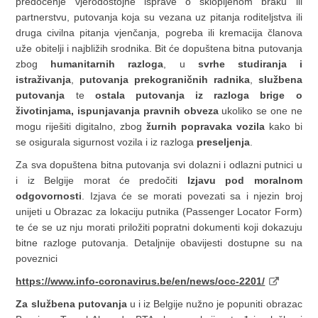
predočenje vjerodostojne isprave o sklopljenom braku ili
partnerstvu, putovanja koja su vezana uz pitanja roditeljstva ili
druga civilna pitanja vjenčanja, pogreba ili kremacija članova
uže obitelji i najbližih srodnika. Bit će dopuštena bitna putovanja
zbog
humanitarnih razloga
, u
svrhe studiranja i
istraživanja
,
putovanja
prekograničnih radnika
,
službena
putovanja
te
ostala putovanja iz razloga brige o
životinjama, ispunjavanja pravnih obveza
ukoliko se one ne
mogu riješiti digitalno, zbog
žurnih popravaka vozila
kako bi
se osigurala sigurnost vozila i iz razloga
preseljenja
.
Za sva dopuštena bitna putovanja svi dolazni i odlazni putnici u
i iz Belgije morat će predočiti
Izjavu pod moralnom
odgovornosti
. Izjava će se morati povezati sa i njezin broj
unijeti u Obrazac za lokaciju putnika (Passenger Locator Form)
te će se uz nju morati priložiti popratni dokumenti koji dokazuju
bitne razloge putovanja. Detaljnije obavijesti dostupne su na
poveznici
https://www.info-coronavirus.be/en/news/occ-2201/
Za službena putovanja
u i iz Belgije nužno je popuniti obrazac