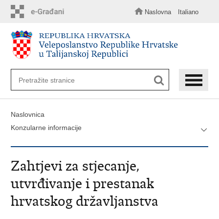
Preskoči
na
Naslovna
Italiano
glavni
sadržaj
Naslovnica
Konzularne informacije
Zahtjevi za stjecanje,
utvrđivanje i prestanak
hrvatskog državljanstva