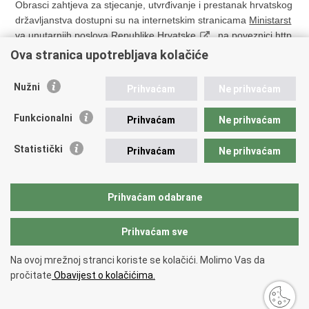
Obrasci zahtjeva za stjecanje, utvrđivanje i prestanak hrvatskog
državljanstva dostupni su na internetskim stranicama
Ministarst
va unutarnjih poslova Republike Hrvatske
, na poveznici
http
s://mup.gov.hr/obrasci-281565/281565
Ova stranica upotrebljava kolačiće
Nužni
Prihvaćam
Ne prihvaćam
Funkcionalni
Prihvaćam
Ne prihvaćam
Hrvatski Konzularni Portal
Statistički
Prihvaćam
Ne prihvaćam
Ispiši
Podijeli
Podijeli
Prihvaćam odabrane
stranicu
na
na
Facebooku
Twitteru
Prihvaćam sve
Povratak na vrh
Na ovoj mrežnoj stranci koriste se kolačići. Molimo Vas da
Copyright © 2026 Ministarstvo vanjskih i europskih poslova.
Uvjeti
pročitate
Obavijest o kolačićima.
korištenja
.
Izjava o pristupačnosti
.