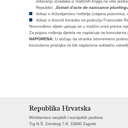
izdavanju izvadaka iz matičnih knjiga na više jezika
Republici:
„
Extrait d'acte de naissance pluriling
dokaz o državljanstvu roditelja (valjana putovnica,
dokaz o dozvoli boravka na području Francuske R
Novorođeno dijete upisuje se u matični ured prema mjes
Za prijavu rođenja djeteta ne naplaćuje se konzularna p
NAPOMENA:
U slučaju da stranka istovremeno podnosi
konzularna pristojba će biti naplaćena sukladno odr
Republika Hrvatska
Ministarstvo vanjskih i europskih poslova
Trg N.Š. Zrinskog 7-8, 10000 Zagreb