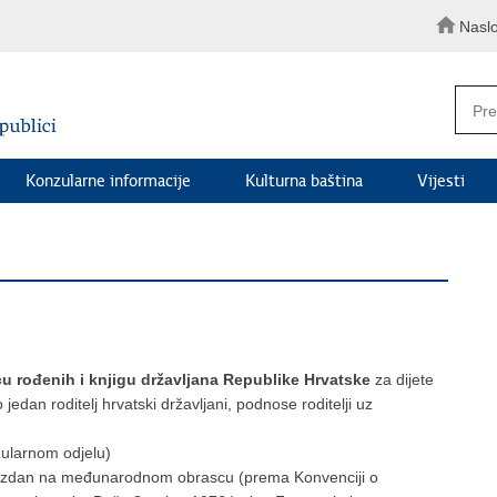
Nasl
Konzularne informacije
Kulturna baština
Vijesti
icu rođenih i knjigu državljana Republike Hrvatske
za dijete
mo jedan roditelj hrvatski državljani, podnose roditelji uz
zularnom odjelu)
i), izdan na međunarodnom obrascu (prema Konvenciji o