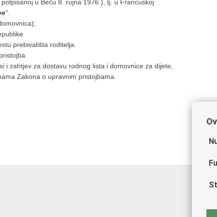
 potpisanoj u Beču 8. rujna 1976.), tj. u Francuskoj
ue
“.
 domovnica);
epublike
tu prebivališta roditelja.
ristojba.
 i zahtjev za dostavu rodnog lista i domovnice za dijete,
edbama Zakona o upravnim pristojbama.
Ov
Nu
Fu
St