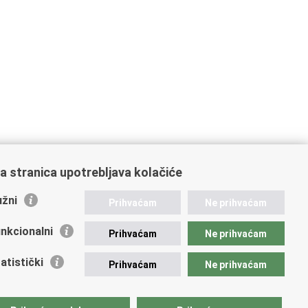
a stranica upotrebljava kolačiće
žni
Prihvaćam
Ne prihvaćam
nkcionalni
Prihvaćam
Ne prihvaćam
atistički
Prihvaćam
Ne prihvaćam