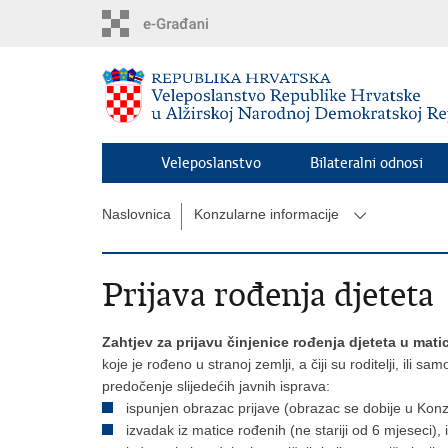
Preskoči
na
glavni
sadržaj
Veleposlanstvo
Bilateralni odnosi
Naslovnica
Konzularne informacije
Prijava rođenja djeteta
Zahtjev za prijavu činjenice rođenja djeteta u mat
koje je rođeno u stranoj zemlji, a čiji su roditelji, ili sa
predočenje slijedećih javnih isprava:
ispunjen obrazac prijave (obrazac se dobije u Kon
izvadak iz matice rođenih (ne stariji od 6 mjesec