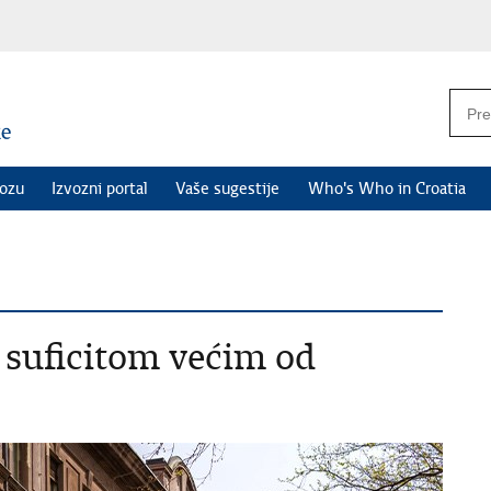
vozu
Izvozni portal
Vaše sugestije
Who's Who in Croatia
a suficitom većim od