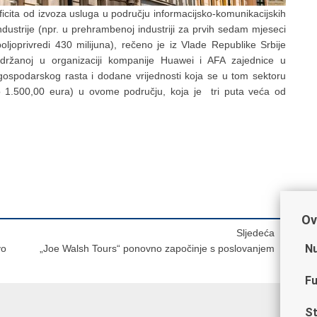
uficita od izvoza usluga u području informacijsko-komunikacijskih
 industrije (npr. u prehrambenoj industriji za prvih sedam mjeseci
poljoprivredi 430 milijuna), rečeno je iz Vlade Republike Srbije
održanoj u organizaciji kompanije Huawei i AFA zajednice u
gospodarskog rasta i dodane vrijednosti koja se u tom sektoru
o 1.500,00 eura) u ovome području, koja je tri puta veća od
Ov
Sljedeća
Nu
vo
„Joe Walsh Tours“ ponovno započinje s poslovanjem
Fu
St