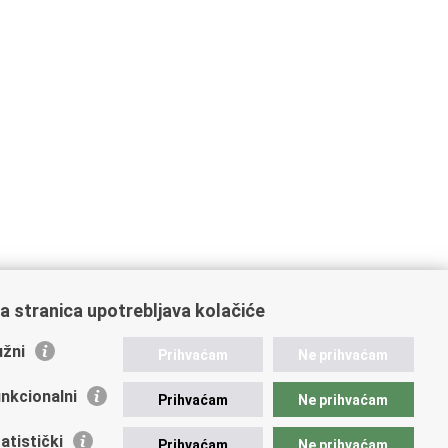
a stranica upotrebljava kolačiće
žni
Prihvaćam
Ne prihvaćam
nkcionalni
Prihvaćam
Ne prihvaćam
atistički
Prihvaćam
Ne prihvaćam