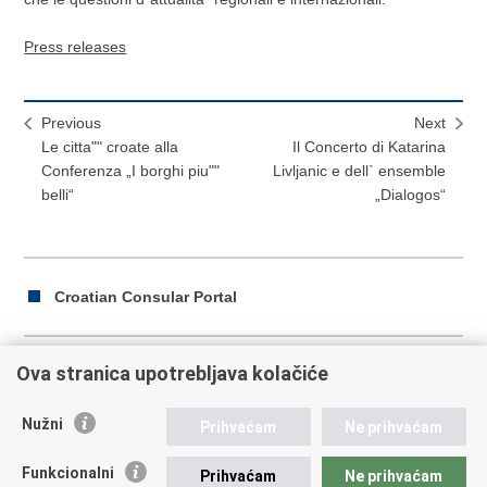
Press releases
Previous
Next
Le citta"" croate alla
Il Concerto di Katarina
Conferenza „I borghi piu""
Livljanic e dell` ensemble
belli“
„Dialogos“
Croatian Consular Portal
Ova stranica upotrebljava kolačiće
Print
Share
Share
this
on
on
Nužni
Prihvaćam
Ne prihvaćam
Repubblica di Croazia
page
Facebook
Twitteru
Funkcionalni
Prihvaćam
Ne prihvaćam
Ministero degli Affari Esteri ed Europei della Repubblica di