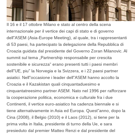
Il 16 e il 17 ottobre Milano e stato al centro della scena
internazionale per il vertice dei capi di stato e di governo
dell"ASEM (Asia-Europe Meeting), al quale, tra i rappresentanti
di 53 paesi, ha partecipato la delegazione della Repubblica di
Croazia guidata dal presidente del Governo Zoran Milanovic. Al
summit sul tema „Partnership responsabile per crescita
sostenibile e sicurezza“ erano presenti tutti i paesi membri
dell"UE, piu" la Norvegia e la Svizzera, e i 22 paesi partner
asiatici. Nell"occasione i leader dell"ASEM hanno accolto la
Croazia e il Kazakistan quali cinquantaduesimo e
cinquantatreesimo partner ASEM. Nato nel 1996 per rafforzare
la cooperazione politica, economica e culturale fra i due
Continenti, il vertice euro-asiatico ha cadenza biennale e si
tiene alternativamente in Asia ed Europa. Quest"anno, dopo la
Cina (2008), il Belgio (2010) e il Laos (2012), si tiene per la
prima volta in Italia, presidente di turno della Ue, e sara
presieduto dal premier Matteo Renzi e dal presidente del