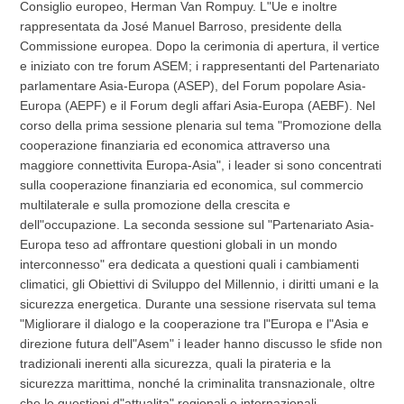
Consiglio europeo, Herman Van Rompuy. L"Ue e inoltre
rappresentata da José Manuel Barroso, presidente della
Commissione europea. Dopo la cerimonia di apertura, il vertice
e iniziato con tre forum ASEM; i rappresentanti del Partenariato
parlamentare Asia-Europa (ASEP), del Forum popolare Asia-
Europa (AEPF) e il Forum degli affari Asia-Europa (AEBF). Nel
corso della prima sessione plenaria sul tema "Promozione della
cooperazione finanziaria ed economica attraverso una
maggiore connettivita Europa-Asia", i leader si sono concentrati
sulla cooperazione finanziaria ed economica, sul commercio
multilaterale e sulla promozione della crescita e
dell"occupazione. La seconda sessione sul "Partenariato Asia-
Europa teso ad affrontare questioni globali in un mondo
interconnesso" era dedicata a questioni quali i cambiamenti
climatici, gli Obiettivi di Sviluppo del Millennio, i diritti umani e la
sicurezza energetica. Durante una sessione riservata sul tema
"Migliorare il dialogo e la cooperazione tra l"Europa e l"Asia e
direzione futura dell"Asem" i leader hanno discusso le sfide non
tradizionali inerenti alla sicurezza, quali la pirateria e la
sicurezza marittima, nonché la criminalita transnazionale, oltre
che le questioni d"attualita" regionali e internazionali.