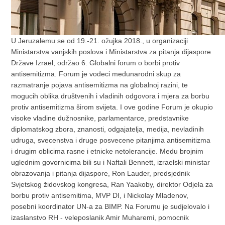
U Jeruzalemu se od 19.-21. ožujka 2018., u organizaciji
Ministarstva vanjskih poslova i Ministarstva za pitanja dijaspore
Države Izrael, održao 6. Globalni forum o borbi protiv
antisemitizma. Forum je vodeci medunarodni skup za
razmatranje pojava antisemitizma na globalnoj razini, te
mogucih oblika društvenih i vladinih odgovora i mjera za borbu
protiv antisemitizma širom svijeta. I ove godine Forum je okupio
visoke vladine dužnosnike, parlamentarce, predstavnike
diplomatskog zbora, znanosti, odgajatelja, medija, nevladinih
udruga, svecenstva i druge posvecene pitanjima antisemitizma
i drugim oblicima rasne i etnicke netolerancije. Medu brojnim
uglednim govornicima bili su i Naftali Bennett, izraelski ministar
obrazovanja i pitanja dijaspore, Ron Lauder, predsjednik
Svjetskog židovskog kongresa, Ran Yaakoby, direktor Odjela za
borbu protiv antisemitima, MVP DI, i Nickolay Mladenov,
posebni koordinator UN-a za BIMP. Na Forumu je sudjelovalo i
izaslanstvo RH - veleposlanik Amir Muharemi, pomocnik