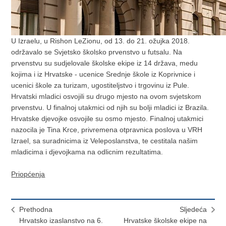
U Izraelu, u Rishon LeZionu, od 13. do 21. ožujka 2018.
održavalo se Svjetsko školsko prvenstvo u futsalu. Na
prvenstvu su sudjelovale školske ekipe iz 14 država, medu
kojima i iz Hrvatske - ucenice Srednje škole iz Koprivnice i
ucenici škole za turizam, ugostiteljstvo i trgovinu iz Pule.
Hrvatski mladici osvojili su drugo mjesto na ovom svjetskom
prvenstvu. U finalnoj utakmici od njih su bolji mladici iz Brazila.
Hrvatske djevojke osvojile su osmo mjesto. Finalnoj utakmici
nazocila je Tina Krce, privremena otpravnica poslova u VRH
Izrael, sa suradnicima iz Veleposlanstva, te cestitala našim
mladicima i djevojkama na odlicnim rezultatima.
Priopćenja
Prethodna
Sljedeća
Hrvatsko izaslanstvo na 6.
Hrvatske školske ekipe na