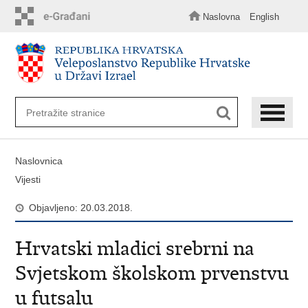
Preskoči
na
Naslovna
English
glavni
sadržaj
Naslovnica
Vijesti
Objavljeno: 20.03.2018.
Hrvatski mladici srebrni na
Svjetskom školskom prvenstvu
u futsalu