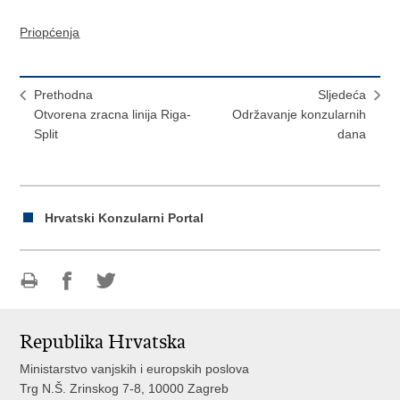
Priopćenja
Prethodna
Sljedeća
Otvorena zracna linija Riga-
Održavanje konzularnih
Split
dana
Hrvatski Konzularni Portal
Ispiši
Podijeli
Podijeli
stranicu
na
na
Republika Hrvatska
Facebooku
Twitteru
Ministarstvo vanjskih i europskih poslova
Trg N.Š. Zrinskog 7-8, 10000 Zagreb