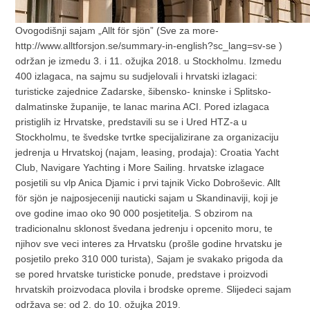
Ovogodišnji sajam „Allt för sjön” (Sve za more-
http://www.alltforsjon.se/summary-in-english?sc_lang=sv-se )
održan je izmedu 3. i 11. ožujka 2018. u Stockholmu. Izmedu
400 izlagaca, na sajmu su sudjelovali i hrvatski izlagaci:
turisticke zajednice Zadarske, šibensko- kninske i Splitsko-
dalmatinske županije, te lanac marina ACI. Pored izlagaca
pristiglih iz Hrvatske, predstavili su se i Ured HTZ-a u
Stockholmu, te švedske tvrtke specijalizirane za organizaciju
jedrenja u Hrvatskoj (najam, leasing, prodaja): Croatia Yacht
Club, Navigare Yachting i More Sailing. hrvatske izlagace
posjetili su vlp Anica Djamic i prvi tajnik Vicko Dobroševic. Allt
för sjön je najposjeceniji nauticki sajam u Skandinaviji, koji je
ove godine imao oko 90 000 posjetitelja. S obzirom na
tradicionalnu sklonost švedana jedrenju i opcenito moru, te
njihov sve veci interes za Hrvatsku (prošle godine hrvatsku je
posjetilo preko 310 000 turista), Sajam je svakako prigoda da
se pored hrvatske turisticke ponude, predstave i proizvodi
hrvatskih proizvodaca plovila i brodske opreme. Slijedeci sajam
održava se: od 2. do 10. ožujka 2019.