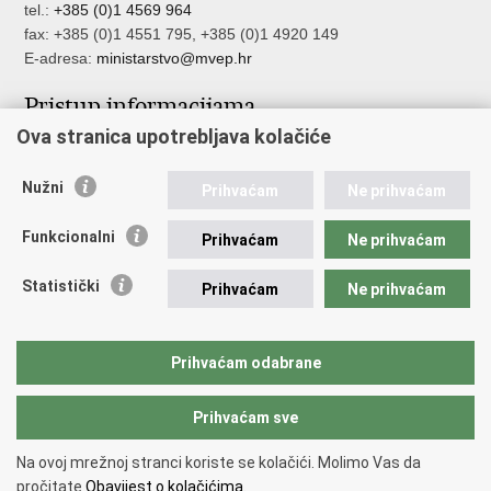
tel.:
+385 (0)1 4569 964
fax: +385 (0)1 4551 795, +385 (0)1 4920 149
E-adresa:
ministarstvo@mvep.hr
Pristup informacijama
Ova stranica upotrebljava kolačiće
Pristup informacijama
Službenik za zaštitu osobnih podataka
Nužni
Nepravilnosti
Prihvaćam
Ne prihvaćam
Neetično postupanje
Funkcionalni
Prihvaćam
Ne prihvaćam
Važne poveznice
Statistički
Prihvaćam
Ne prihvaćam
Javna nabava u MVEP-u
Natječaji
Nadzor rada i unutarnja revizija službe vanjskih poslova
Prihvaćam odabrane
Pučki pravobranitelj
Prihvaćam sve
Povratak na vrh
Na ovoj mrežnoj stranci koriste se kolačići. Molimo Vas da
Copyright © 2026 Ministarstvo vanjskih i europskih poslova.
Uvjeti
pročitate
Obavijest o kolačićima.