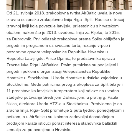
Od 21. svibnja 2018. zrakoplovna tvrtka AirBaltic uvela je novu
izravnu sezonsku zrakoplovnu liniju Riga- Split. Radi se o trecoj
izravnoj liniji koja povezuje latvijsku prijestolnicu s hrvatskom
obalom, nakon što je 2013. uvedena linija za Rijeku, te 2015.
za Dubrovnik. Prvi odlazak zrakoplova prema Splitu obilježen je
prigodnim programom uz svecanu tortu, rezanje vrpce i
pozdravne govore veleposlanice Republike Hrvatske u
Republici Latviji gde. Anice Djamic, te predstavnika uprava
Zracne luke Riga i AirBaltica. Prvim putnicima su podijeljeni i
prigodni pokloni u organizaciji Veleposlanstva Republike
Hrvatske u Stockholmu i Ureda Hrvatske turisticke zajednice u
Stockholmu. Medu putnicima prvog zrakoplova za Split bilo je i
11 predstavnika latvijskih turoperatora koji odlaze na uvodno
studijsko putovanje Srednjom Dalmacijom, u pratnji g. Paula
šikica, direktora Ureda HTZ-a u Stockholmu. Predvideno je da
zracna linija Riga- Split prometuje 2 puta tjedno, ponedjeljkom i
petkom, a u AirBalticu su iznimno zadovoljni dosadašnjom
prodajom karata isticuci porast interesa stanovnika baltickih
zemalja za putovanjima u Hrvatsku.