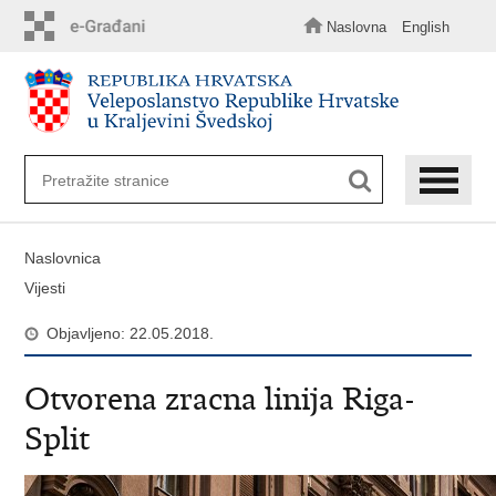
Preskoči
na
Naslovna
English
glavni
sadržaj
Naslovnica
Vijesti
Objavljeno: 22.05.2018.
Otvorena zracna linija Riga-
Split