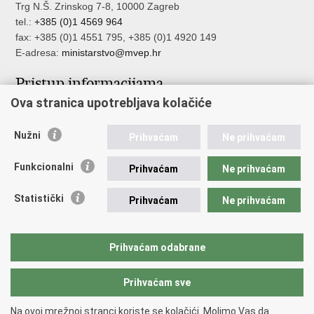
Trg N.Š. Zrinskog 7-8, 10000 Zagreb
tel.:
+385 (0)1 4569 964
fax: +385 (0)1 4551 795, +385 (0)1 4920 149
E-adresa:
ministarstvo@mvep.hr
Pristup informacijama
Ova stranica upotrebljava kolačiće
Pristup informacijama
Službenik za zaštitu osobnih podataka
Nužni
Nepravilnosti
Prihvaćam
Ne prihvaćam
Neetično postupanje
Funkcionalni
Prihvaćam
Ne prihvaćam
Važne poveznice
Statistički
Prihvaćam
Ne prihvaćam
Javna nabava u MVEP-u
Natječaji
Nadzor rada i unutarnja revizija službe vanjskih poslova
Prihvaćam odabrane
Pučki pravobranitelj
Prihvaćam sve
Povratak na vrh
Na ovoj mrežnoj stranci koriste se kolačići. Molimo Vas da