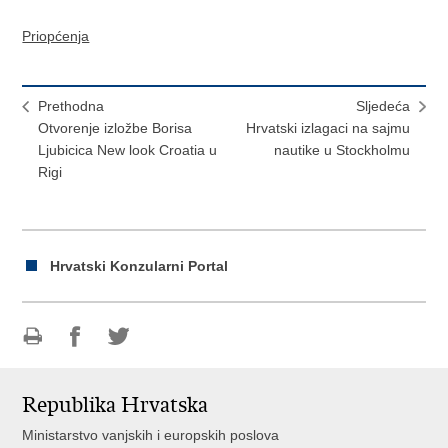
Priopćenja
Prethodna
Sljedeća
Otvorenje izložbe Borisa
Hrvatski izlagaci na sajmu
Ljubicica New look Croatia u
nautike u Stockholmu
Rigi
Hrvatski Konzularni Portal
Ispiši
Podijeli
Podijeli
stranicu
na
na
Republika Hrvatska
Facebooku
Twitteru
Ministarstvo vanjskih i europskih poslova