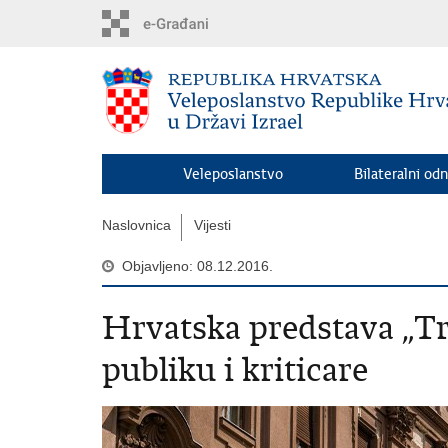
Preskoči
na
glavni
sadržaj
Veleposlanstvo
Bilateralni odn
Naslovnica
Vijesti
Objavljeno: 08.12.2016.
Hrvatska predstava „Tr
publiku i kriticare