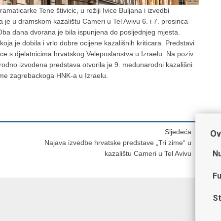
amaticarke Tene štivicic, u režiji Ivice Buljana i izvedbi
je u dramskom kazalištu Cameri u Tel Avivu 6. i 7. prosinca
Oba dana dvorana je bila ispunjena do posljednjeg mjesta.
oja je dobila i vrlo dobre ocijene kazališnih kriticara. Predstavi
ce s djelatnicima hrvatskog Veleposlanstva u Izraelu. Na poziv
rodno izvodena predstava otvorila je 9. medunarodni kazališni
rame zagrebackoga HNK-a u Izraelu.
Sljedeća
Ov
Najava izvedbe hrvatske predstave „Tri zime“ u
Nu
kazalištu Cameri u Tel Avivu
Fu
St