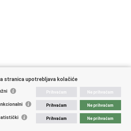
a stranica upotrebljava kolačiće
žni
Prihvaćam
Ne prihvaćam
nkcionalni
Prihvaćam
Ne prihvaćam
atistički
Prihvaćam
Ne prihvaćam