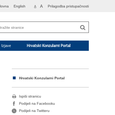
lovna
English
A
Prilagodba pristupačnosti
A
Izjave
Hrvatski Konzularni Portal
Hrvatski Konzularni Portal
Ispiši stranicu
Podijeli na Facebooku
Podijeli na Twitteru