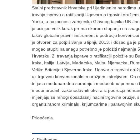
Stalni predstavnik Hrvatske pri Ujedinjenim narodima u
travnja ispravu o ratifikaciji Ugovora o trgovini oruž
Yorku, u nazocnosti zamjenika Glavnog tajnika UN Jana E
je ucinjen velik korak prema skorom stupanju na snagu 
takav globalni pravni instrument u podrucju konvenci
je otvoren za potpisivanje u lipnju 2013. i dosad ga 
mogao stupiti na snagu potrebno je položiti najmanje 50
Hrvatsku, 2. travanja isprave o ratifikaciji položile su
Irska, Italija, Latvija, Madarska, Malta, Njemacka, Rum
Velike Britanije i Sjeverne Irske. Ugovor o trgovini
uz trgovinu konvencionalnim oružjem i streljivom. On re
te jaca medunarodnu suradnju i medusobnu pomoc u t
medunarodnih zakonodavnih okvira iz podrucja humani
mijenjaju se mnogi dosadašnji nacini trgovine oružje, s 
organiziranom kriminalu, krijumcarima i paravojnim s
Priopćenja
Prethodna