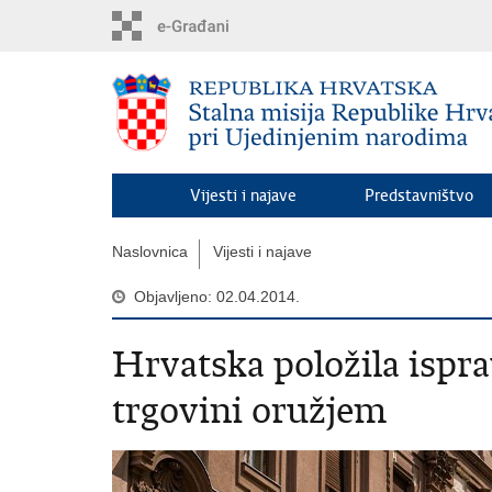
Preskoči
na
glavni
sadržaj
Vijesti i najave
Predstavništvo
Naslovnica
Vijesti i najave
Objavljeno: 02.04.2014.
Hrvatska položila ispra
trgovini oružjem