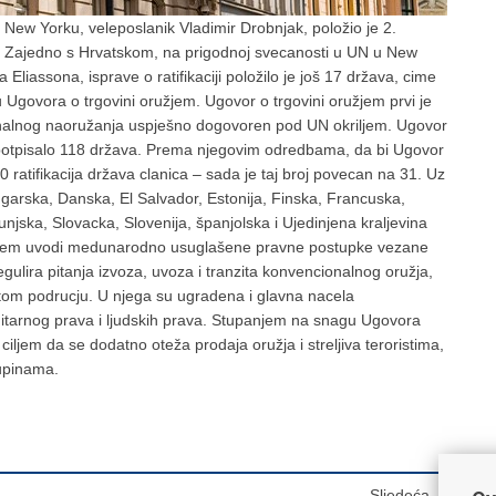
 New Yorku, veleposlanik Vladimir Drobnjak, položio je 2.
jem. Zajedno s Hrvatskom, na prigodnoj svecanosti u UN u New
liassona, isprave o ratifikaciji položilo je još 17 država, cime
Ugovora o trgovini oružjem. Ugovor o trgovini oružjem prvi je
onalnog naoružanja uspješno dogovoren pod UN okriljem. Ugovor
je potpisalo 118 država. Prema njegovim odredbama, da bi Ugovor
 ratifikacija država clanica – sada je taj broj povecan na 31. Uz
 Bugarska, Danska, El Salvador, Estonija, Finska, Francuska,
unjska, Slovacka, Slovenija, španjolska i Ujedinjena kraljevina
 oružjem uvodi medunarodno usuglašene pravne postupke vezane
gulira pitanja izvoza, uvoza i tranzita konvencionalnog oružja,
om podrucju. U njega su ugradena i glavna nacela
tarnog prava i ljudskih prava. Stupanjem na snagu Ugovora
ciljem da se dodatno oteža prodaja oružja i streljiva teroristima,
kupinama.
Sljedeća