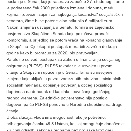
poslan je u Senat, koji je raspravu započeo 27. studenog. Tamo
je podneseno čak 2300 prijedloga izmjena i dopuna, među
kojima i „obvezni zajam za najbogatija kućanstva“ socijalističkih
senatora, čime bi se potencijalno prikupilo 6 milijardi eura.
Nakon izmjena i usvajanja u Senatu, formira se zajedničko
povjerenstvo Skupštine i Senata koje pokušava pronaći
kompromis, a prijedlog se potom vraća na konačno glasovanje
u Skupštinu. Cjelokupni postupak mora biti završen do kraja
godine kako bi proračun za 2026. bio pravovaljan.
Paralelno se vodi postupak za Zakon o financiranju socijalnog
osiguranja (PLFSS). PLFSS također nije usvojen u prvom
čitanju u Skupštini i upućen je u Senat. Tamo su usvojene
izmjene koje uključuju povrat zamrznutih mirovina i minimalnih
socijalnih naknada, odbijanje povećanja općeg socijalnog
doprinosa na dohodak od kapitala i povećanje godišnjeg
radnog vremena. Zajedničko povjerenstvo nije postiglo
dogovor, pa će PLFSS ponovno u Narodnu skupštinu na drugo
čitanje.
U oba slučaja, vlada ima mogućnost, ako je potrebno,
pribjegavanja članku 49.3 Ustava, koji joj omogućuje donošenje
ključnih odredbi zakona uredbama bez prolaska kroz cijeli