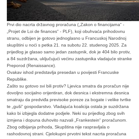
Prvi dio nacrta državnog proračuna („Zakon o financijama“ -
„Projet de Loi de finances“ - PLF), koji obuhvaća prihodovnu
stranu, odbijen je gotovo jednoglasno u Francuskoj Narodnoj
skupštini u noći s petka 21. na subotu 22. studenog 2025. Za
prijedlog je glasao samo jedan zastupnik, dok je 404 bilo protiv,
a 84 suzdržana, uključujući većinu zastupnika vladajuće stranke
Preporod (Renaissance).
Ovakav ishod predstavlja presedan u povijesti Francuske
Republike.
Zašto su gotovo svi bili protiv? Ljevica smatra da proračun nije
dovoljno socijalno orijentiran, dok desnica i ekstremna desnica
smatraju da predviđa previsoke poreze za bogate i velike tvrtke
te „guši“ gospodarstvo. Vladajuća koalicija ostala je suzdržana
kako bi izbjegla dodatne podjele. Neki su prijedlog zbog svih
izmjena i dopuna duhovito nazvali „Frankestein“ proračunom.
Zbog odbijanja prihoda, Skupština nije raspravljala o
rashodovnoj strani. Cjelokupni prvotni tekst nacrta proračuna