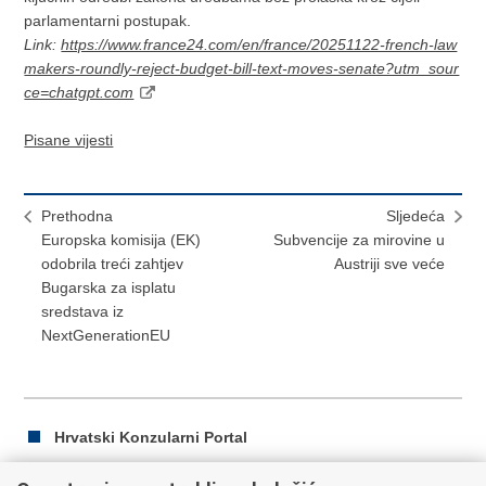
parlamentarni postupak.
Link:
https://www.france24.com/en/france/20251122-french-law
makers-roundly-reject-budget-bill-text-moves-senate?utm_sour
ce=chatgpt.com
Pisane vijesti
Prethodna
Sljedeća
Europska komisija (EK)
Subvencije za mirovine u
odobrila treći zahtjev
Austriji sve veće
Bugarska za isplatu
sredstava iz
NextGenerationEU
Hrvatski Konzularni Portal