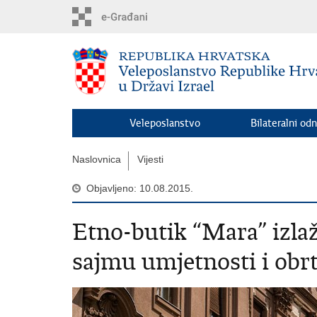
Preskoči
na
glavni
sadržaj
Veleposlanstvo
Bilateralni odn
Naslovnica
Vijesti
Objavljeno: 10.08.2015.
Etno-butik “Mara” iz
sajmu umjetnosti i obr