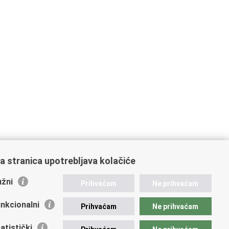
a stranica upotrebljava kolačiće
žni
Prihvaćam
Ne prihvaćam
nkcionalni
Prihvaćam
Ne prihvaćam
atistički