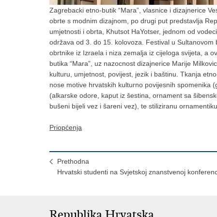
Zagrebacki etno-butik “Mara”, vlasnice i dizajnerice Ves
obrte s modnim dizajnom, po drugi put predstavlja R
umjetnosti i obrta, Khutsot HaYotser, jednom od vodecih 
održava od 3. do 15. kolovoza. Festival u Sultanovom 
obrtnike iz Izraela i niza zemalja iz cijeloga svijeta, a
butika “Mara”, uz nazocnost dizajnerice Marije Milkovi
kulturu, umjetnost, povijest, jezik i baštinu. Tkanja et
nose motive hrvatskih kulturno povijesnih spomenika (g
(alkarske odore, kaput iz šestina, ornament sa šibensk
bušeni bijeli vez i šareni vez), te stiliziranu ornamenti
Priopćenja
Prethodna
Hrvatski studenti na Svjetskoj znanstvenoj konferenci
Republika Hrvatska