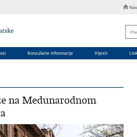
Nas
osi
Konzularne informacije
Vijesti
Lin
laže na Medunarodnom
ta