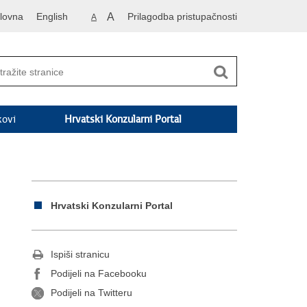
lovna
English
A
Prilagodba pristupačnosti
A
kovi
Hrvatski Konzularni Portal
Hrvatski Konzularni Portal
Ispiši stranicu
Podijeli na Facebooku
Podijeli na Twitteru