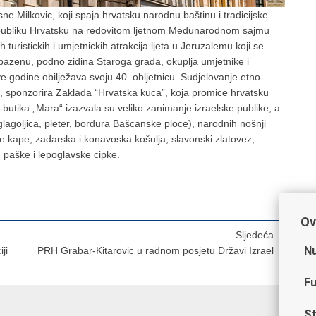
ne Milkovic, koji spaja hrvatsku narodnu baštinu i tradicijske
epubliku Hrvatsku na redovitom ljetnom Medunarodnom sajmu
turistickih i umjetnickih atrakcija ljeta u Jeruzalemu koji se
bazenu, podno zidina Staroga grada, okuplja umjetnike i
 ove godine obilježava svoju 40. obljetnicu. Sudjelovanje etno-
c, sponzorira Zaklada “Hrvatska kuca”, koja promice hrvatsku
no-butika „Mara“ izazvala su veliko zanimanje izraelske publike, a
lagoljica, pleter, bordura Bašcanske ploce), narodnih nošnji
e kape, zadarska i konavoska košulja, slavonski zlatovez,
ku paške i lepoglavske cipke.
Ov
Sljedeća
Nu
ji
PRH Grabar-Kitarovic u radnom posjetu Državi Izrael
Fu
St