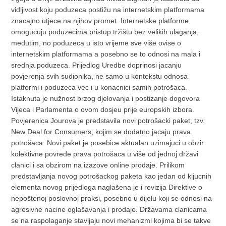
vidljivost koju poduzeca postižu na internetskim platformama
znacajno utjece na njihov promet. Internetske platforme
omogucuju poduzecima pristup tržištu bez velikih ulaganja,
medutim, no poduzeca u isto vrijeme sve više ovise o
internetskim platformama a posebno se to odnosi na mala i
srednja poduzeca. Prijedlog Uredbe doprinosi jacanju
povjerenja svih sudionika, ne samo u kontekstu odnosa
platformi i poduzeca vec i u konacnici samih potrošaca.
Istaknuta je nužnost brzog djelovanja i postizanje dogovora
Vijeca i Parlamenta o ovom dosjeu prije europskih izbora.
Povjerenica Jourova je predstavila novi potrošacki paket, tzv.
New Deal for Consumers, kojim se dodatno jacaju prava
potrošaca. Novi paket je posebice aktualan uzimajuci u obzir
kolektivne povrede prava potrošaca u više od jednoj državi
clanici i sa obzirom na izazove online prodaje. Prilikom
predstavljanja novog potrošackog paketa kao jedan od kljucnih
elementa novog prijedloga naglašena je i revizija Direktive o
nepoštenoj poslovnoj praksi, posebno u dijelu koji se odnosi na
agresivne nacine oglašavanja i prodaje. Državama clanicama
se na raspolaganje stavljaju novi mehanizmi kojima bi se takve