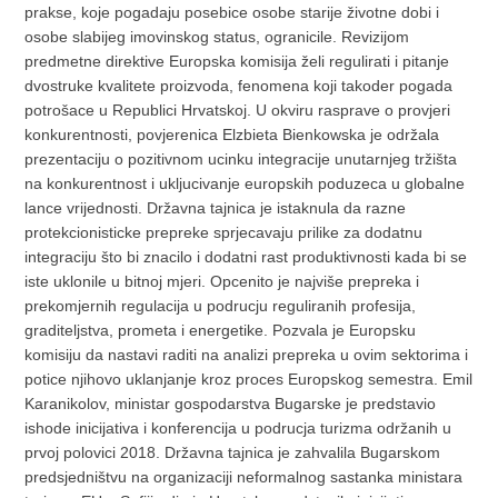
prakse, koje pogadaju posebice osobe starije životne dobi i
osobe slabijeg imovinskog status, ogranicile. Revizijom
predmetne direktive Europska komisija želi regulirati i pitanje
dvostruke kvalitete proizvoda, fenomena koji takoder pogada
potrošace u Republici Hrvatskoj. U okviru rasprave o provjeri
konkurentnosti, povjerenica Elzbieta Bienkowska je održala
prezentaciju o pozitivnom ucinku integracije unutarnjeg tržišta
na konkurentnost i ukljucivanje europskih poduzeca u globalne
lance vrijednosti. Državna tajnica je istaknula da razne
protekcionisticke prepreke sprjecavaju prilike za dodatnu
integraciju što bi znacilo i dodatni rast produktivnosti kada bi se
iste uklonile u bitnoj mjeri. Opcenito je najviše prepreka i
prekomjernih regulacija u podrucju reguliranih profesija,
graditeljstva, prometa i energetike. Pozvala je Europsku
komisiju da nastavi raditi na analizi prepreka u ovim sektorima i
potice njihovo uklanjanje kroz proces Europskog semestra. Emil
Karanikolov, ministar gospodarstva Bugarske je predstavio
ishode inicijativa i konferencija u podrucja turizma održanih u
prvoj polovici 2018. Državna tajnica je zahvalila Bugarskom
predsjedništvu na organizaciji neformalnog sastanka ministara