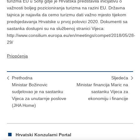
turizma EU u Sofiji gdje je Hrvatska predstavila inicijativu o
važnosti boljeg pozicioniranja turizma na razini EU. Državna
tajnica je najavila da cemo turizmu dati važno mjesto tijekom
predsjedavanja Hrvatske u prvoj polovici 2020. Dokumenti sa
sastanka dostupni su na službenoj stranici Vijeca:
http://www.consilium.europa.eu/en/meetings/compet/2018/05/28-
29/
Priopćenja
Prethodna
Sljedeća
Ministar Božinovic
Ministar financija Maric na
sudjelovao je na sastanku
sastanku Vijeca za
Vijeca za unutarnje poslove
ekonomiju i financije
(JHA Home)
Hrvatski Konzularni Portal