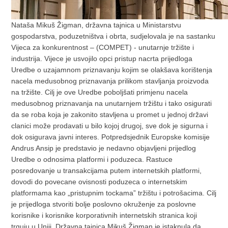
Nataša Mikuš Žigman, državna tajnica u Ministarstvu
gospodarstva, poduzetništva i obrta, sudjelovala je na sastanku
Vijeca za konkurentnost – (COMPET) - unutarnje tržište i
industrija. Vijece je usvojilo opci pristup nacrta prijedloga
Uredbe o uzajamnom priznavanju kojim se olakšava korištenja
nacela medusobnog priznavanja prilikom stavljanja proizvoda
na tržište. Cilj je ove Uredbe poboljšati primjenu nacela
medusobnog priznavanja na unutarnjem tržištu i tako osigurati
da se roba koja je zakonito stavljena u promet u jednoj državi
clanici može prodavati u bilo kojoj drugoj, sve dok je sigurna i
dok osigurava javni interes. Potpredsjednik Europske komisije
Andrus Ansip je predstavio je nedavno objavljeni prijedlog
Uredbe o odnosima platformi i poduzeca. Rastuce
posredovanje u transakcijama putem internetskih platformi,
dovodi do povecane ovisnosti poduzeca o internetskim
platformama kao „pristupnim tockama” tržištu i potrošacima. Cilj
je prijedloga stvoriti bolje poslovno okruženje za poslovne
korisnike i korisnike korporativnih internetskih stranica koji
trguju u Uniji. Državna tajnica Mikuš Žigman je istaknula da