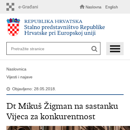
Preskoči
na
Naslovna
English
glavni
sadržaj
Naslovnica
Vijesti i najave
Objavljeno: 28.05.2018.
Dt Mikuš Žigman na sastanku
Vijeca za konkurentnost