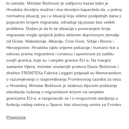
to zatraže. Ministar Božinovic je zakljucno kazao kako je
Hrvatska dovoljno snažna i ima dovoljno kapaciteta da, u jednoj
normalnoj situaciji, pa i u situaciji koju vidimo posljednjih dana s
pojacanim brojem migranata, odraduje taj posao bez velikih
problema. Dodao je da bi se situacija s povecanjem broja
migranata mogla sprijeciti jedino aktivnim doprinosom zemalja
od Grcke, Makedonije, Albanije, Crne Gore, Srbije i Bosne i
Hercegovine. Hrvatska cijelo vrijeme pokazuje i humano lice u
odnosu prema migrantima i cvrstocu i spremnost za zaštitu
svojih granica, koje su i vanjske granice EU-a. Na margini
sastanka Vijeca, ministar unutarnjih poslova Davor Božinovic i
direktor FRONTEXa Fabrice Leggeri potpisali su Memorandum
o razumijevanju o rasporedivanju Frontexovog casnika za vezu
u Hrvatskoj. Ministar Božinovic je istaknuo kljucnim podizanje
standarda nošenja s migrantskom krizom na vanjskim
granicama EU-a, a razgovaralo se i o mogucnosti stavljanja u
funkciju našeg cetnra u Spacvi, kao obucnog centra za Frontex.
Priopćenja