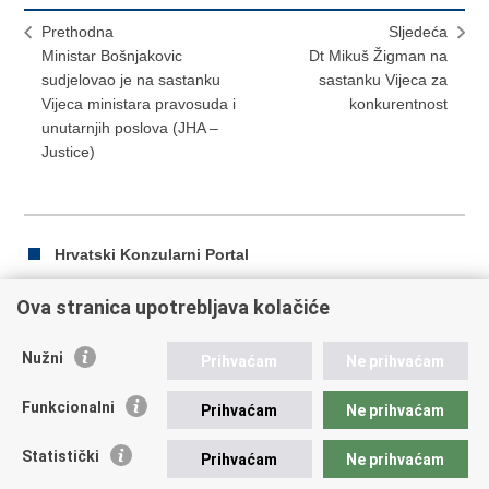
Prethodna
Sljedeća
Ministar Bošnjakovic
Dt Mikuš Žigman na
sudjelovao je na sastanku
sastanku Vijeca za
Vijeca ministara pravosuda i
konkurentnost
unutarnjih poslova (JHA –
Justice)
Hrvatski Konzularni Portal
Ova stranica upotrebljava kolačiće
Ispiši
Podijeli
Podijeli
Nužni
Prihvaćam
Ne prihvaćam
stranicu
na
na
Republika Hrvatska
Facebooku
Twitteru
Funkcionalni
Prihvaćam
Ne prihvaćam
Ministarstvo vanjskih i europskih poslova
Statistički
Prihvaćam
Ne prihvaćam
Trg N.Š. Zrinskog 7-8, 10000 Zagreb
tel.:
+385 (0)1 4569 964