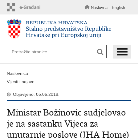
Preskoči
na
Naslovna
English
glavni
sadržaj
Naslovnica
Vijesti i najave
Objavljeno: 05.06.2018.
Ministar Božinovic sudjelovao
je na sastanku Vijeca za
unutarnje poslove (JHA Home)