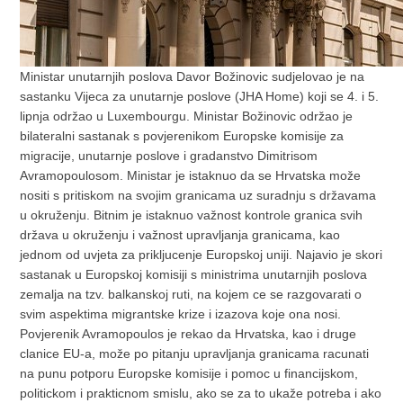
Ministar unutarnjih poslova Davor Božinovic sudjelovao je na
sastanku Vijeca za unutarnje poslove (JHA Home) koji se 4. i 5.
lipnja održao u Luxembourgu. Ministar Božinovic održao je
bilateralni sastanak s povjerenikom Europske komisije za
migracije, unutarnje poslove i gradanstvo Dimitrisom
Avramopoulosom. Ministar je istaknuo da se Hrvatska može
nositi s pritiskom na svojim granicama uz suradnju s državama
u okruženju. Bitnim je istaknuo važnost kontrole granica svih
država u okruženju i važnost upravljanja granicama, kao
jednom od uvjeta za prikljucenje Europskoj uniji. Najavio je skori
sastanak u Europskoj komisiji s ministrima unutarnjih poslova
zemalja na tzv. balkanskoj ruti, na kojem ce se razgovarati o
svim aspektima migrantske krize i izazova koje ona nosi.
Povjerenik Avramopoulos je rekao da Hrvatska, kao i druge
clanice EU-a, može po pitanju upravljanja granicama racunati
na punu potporu Europske komisije i pomoc u financijskom,
politickom i prakticnom smislu, ako se za to ukaže potreba i ako