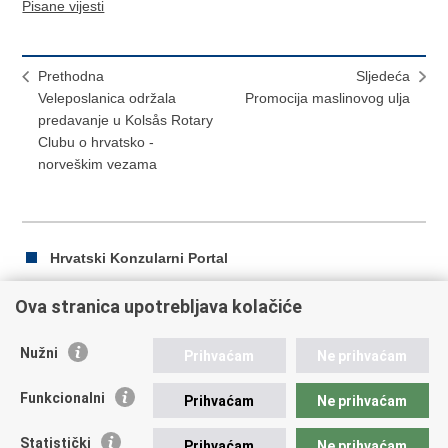
Pisane vijesti
Prethodna
Sljedeća
Veleposlanica održala
Promocija maslinovog ulja
predavanje u Kolsås Rotary
Clubu o hrvatsko -
norveškim vezama
Hrvatski Konzularni Portal
Ova stranica upotrebljava kolačiće
Ispiši
Podijeli
Podijeli
Nužni
Prihvaćam
Ne prihvaćam
stranicu
na
na
Republika Hrvatska
Facebooku
Twitteru
Funkcionalni
Prihvaćam
Ne prihvaćam
Ministarstvo vanjskih i europskih poslova
Statistički
Prihvaćam
Ne prihvaćam