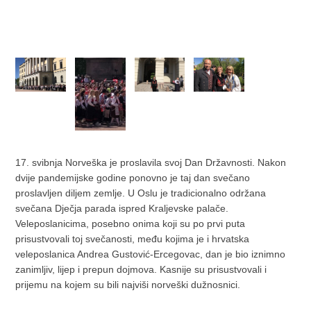
17. svibnja Norveška je proslavila svoj Dan Državnosti. Nakon
dvije pandemijske godine ponovno je taj dan svečano
proslavljen diljem zemlje. U Oslu je tradicionalno održana
svečana Dječja parada ispred Kraljevske palače.
Veleposlanicima, posebno onima koji su po prvi puta
prisustvovali toj svečanosti, među kojima je i hrvatska
veleposlanica Andrea Gustović-Ercegovac, dan je bio iznimno
zanimljiv, lijep i prepun dojmova. Kasnije su prisustvovali i
prijemu na kojem su bili najviši norveški dužnosnici.