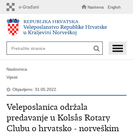
Preskoči
na
Naslovna
English
glavni
sadržaj
Naslovnica
Vijesti
Objavljeno: 31.05.2022.
Veleposlanica održala
predavanje u Kolsås Rotary
Clubu o hrvatsko - norveškim