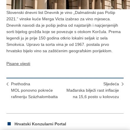
Slovenski dnevni list Dnevnik je vino „Dalmatinski pas Pošip
2021.“ vinske kuće Merga Victa izabrao za vino mjeseca.
Dnevnik navodi da je pošip jedna od najstarijih i najcjenjenijih
sorti bijelog grožđa koje se povezuje s otokom Korčula. Prema
legendi ju je prije 150 godina otkrio lokalni seljak iz sela
Smokvica. Upravo ta sorta vina je od 1967. postala prvo
hrvatsko bijelo vino sa zaštićenim geografskim porijeklom.
Pisane vijesti
Prethodna
Sljedeća
MOL ponovno pokreće
Mađarska bilježi rast inflacije
rafineriju Százhalombatta
na 15,6 posto u kolovozu
Hrvatski Konzularni Portal