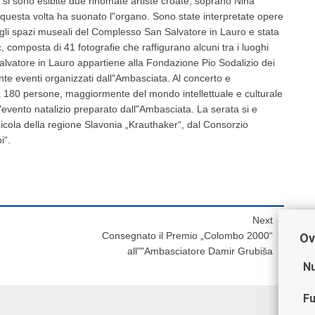
 si sono esibite due rinomate artiste croate, soprano Nina
e questa volta ha suonato l"organo. Sono state interpretate opere
 negli spazi museali del Complesso San Salvatore in Lauro e stata
 composta di 41 fotografie che raffigurano alcuni tra i luoghi
Salvatore in Lauro appartiene alla Fondazione Pio Sodalizio dei
nte eventi organizzati dall"Ambasciata. Al concerto e
a 180 persone, maggiormente del mondo intellettuale e culturale
l"evento natalizio preparato dall"Ambasciata. La serata si e
inicola della regione Slavonia „Krauthaker“, dal Consorzio
i“.
Next
Consegnato il Premio „Colombo 2000“
Ov
all""Ambasciatore Damir Grubiša
Nu
Fu