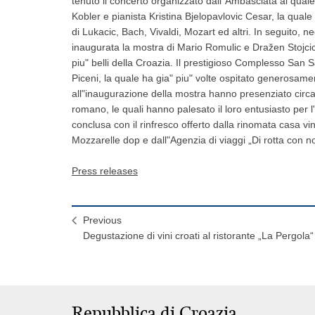
tenuto il concerto organizzato dall"Ambasciata al quale
Kobler e pianista Kristina Bjelopavlovic Cesar, la qual
di Lukacic, Bach, Vivaldi, Mozart ed altri. In seguito,
inaugurata la mostra di Mario Romulic e Dražen Stojcic,
piu" belli della Croazia. Il prestigioso Complesso San 
Piceni, la quale ha gia" piu" volte ospitato generosame
all"inaugurazione della mostra hanno presenziato circ
romano, le quali hanno palesato il loro entusiasto per 
conclusa con il rinfresco offerto dalla rinomata casa v
Mozzarelle dop e dall"Agenzia di viaggi „Di rotta con no
Press releases
Previous
Degustazione di vini croati al ristorante „La Pergola“
Repubblica di Croazia