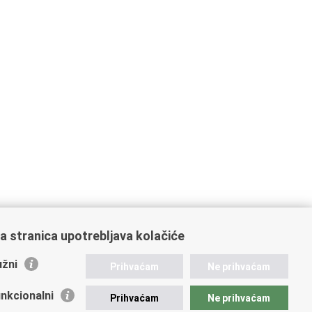
a stranica upotrebljava kolačiće
žni
Prihvaćam
Ne prihvaćam
nkcionalni
Prihvaćam
Ne prihvaćam