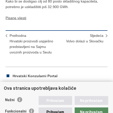
Kako bi se dostigao cilj od 80 posto skladišnog kapaciteta,
potrebno je uskladištiti još 32.900 GWh.
Pisane vijesti
Prethodna
Sljedeća
Hrvatski proizvodi uspješno
Volvo dolazi u Slovačku
predstavljeni na Sajmu
uvoznih proizvoda u Seulu
Hrvatski Konzularni Portal
Ova stranica upotrebljava kolačiće
Ispiši
Podijeli
Podijeli
Nužni
Prihvaćam
Ne prihvaćam
stranicu
na
na
Republika Hrvatska
Facebooku
Twitteru
Funkcionalni
Prihvaćam
Ne prihvaćam