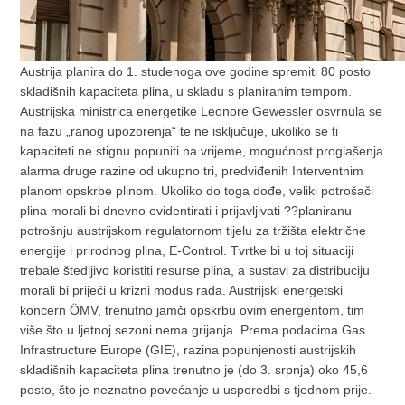
Austrija planira do 1. studenoga ove godine spremiti 80 posto
skladišnih kapaciteta plina, u skladu s planiranim tempom.
Austrijska ministrica energetike Leonore Gewessler osvrnula se
na fazu „ranog upozorenja“ te ne isključuje, ukoliko se ti
kapaciteti ne stignu popuniti na vrijeme, mogućnost proglašenja
alarma druge razine od ukupno tri, predviđenih Interventnim
planom opskrbe plinom. Ukoliko do toga dođe, veliki potrošači
plina morali bi dnevno evidentirati i prijavljivati ??planiranu
potrošnju austrijskom regulatornom tijelu za tržišta električne
energije i prirodnog plina, E-Control. Tvrtke bi u toj situaciji
trebale štedljivo koristiti resurse plina, a sustavi za distribuciju
morali bi prijeći u krizni modus rada. Austrijski energetski
koncern ÖMV, trenutno jamči opskrbu ovim energentom, tim
više što u ljetnoj sezoni nema grijanja. Prema podacima Gas
Infrastructure Europe (GIE), razina popunjenosti austrijskih
skladišnih kapaciteta plina trenutno je (do 3. srpnja) oko 45,6
posto, što je neznatno povećanje u usporedbi s tjednom prije.