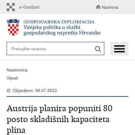
Preskoči
na
Naslovna
glavni
sadržaj
Naslovnica
Vijesti
Objavljeno: 06.07.2022.
Austrija planira popuniti 80
posto skladišnih kapaciteta
plina