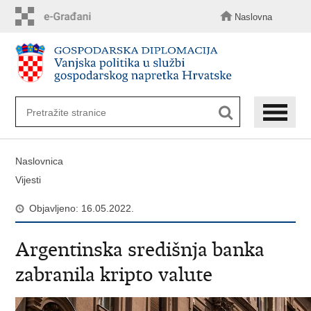
Preskoči
na
Naslovna
glavni
sadržaj
Naslovnica
Vijesti
Objavljeno: 16.05.2022.
Argentinska središnja banka
zabranila kripto valute