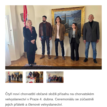
Čtyři noví chorvatští občané složili přísahu na chorvatském
velvyslanectví v Praze 4. dubna. Ceremoniálu se zúčastnili
jejich přátelé a členové velvyslanectví.