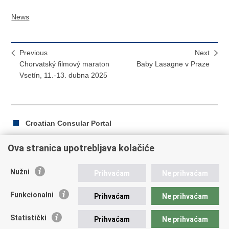
News
Previous
Next
Chorvatský filmový maraton
Baby Lasagne v Praze
Vsetín, 11.-13. dubna 2025
Croatian Consular Portal
Ova stranica upotrebljava kolačiće
Print
Share
Share
Nužni
Prihvaćam
Ne prihvaćam
this
on
on
Chorvatská Republika
page
Facebook
Twitteru
Funkcionalni
Prihvaćam
Ne prihvaćam
Ministerstvo zahraničních a evropských záležitostí
Statistički
Prihvaćam
Ne prihvaćam
Trg N.Š. Zrinskog 7-8, 10000 Záhřeb