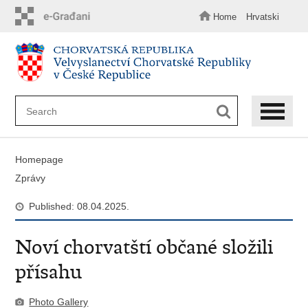
Skip
to
Home
Hrvatski
main
content
Homepage
Zprávy
Published: 08.04.2025.
Noví chorvatští občané složili
přísahu
Photo Gallery