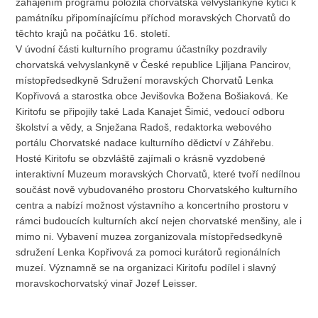
zahájením programu položila chorvatská velvyslankyně kytici k
památníku připomínajícímu příchod moravských Chorvatů do
těchto krajů na počátku 16. století.
V úvodní části kulturního programu účastníky pozdravily
chorvatská velvyslankyně v České republice Ljiljana Pancirov,
místopředsedkyně Sdružení moravských Chorvatů Lenka
Kopřivová a starostka obce Jevišovka Božena Bošiaková. Ke
Kiritofu se připojily také Lada Kanajet Šimić, vedoucí odboru
školství a vědy, a Snježana Radoš, redaktorka webového
portálu Chorvatské nadace kulturního dědictví v Záhřebu.
Hosté Kiritofu se obzvláště zajímali o krásně vyzdobené
interaktivní Muzeum moravských Chorvatů, které tvoří nedílnou
součást nově vybudovaného prostoru Chorvatského kulturního
centra a nabízí možnost výstavního a koncertního prostoru v
rámci budoucích kulturních akcí nejen chorvatské menšiny, ale i
mimo ni. Vybavení muzea zorganizovala místopředsedkyně
sdružení Lenka Kopřivová za pomoci kurátorů regionálních
muzeí. Významně se na organizaci Kiritofu podílel i slavný
moravskochorvatský vinař Jozef Leisser.