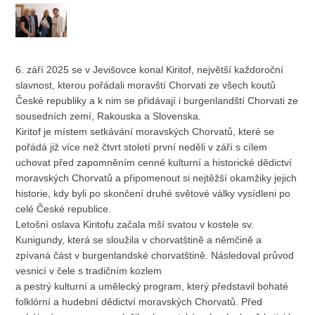
6. září 2025 se v Jevišovce konal Kiritof, největší každoroční
slavnost, kterou pořádali moravští Chorvati ze všech koutů
České republiky a k nim se přidávají i burgenlandští Chorvati ze
sousedních zemí, Rakouska a Slovenska.
Kiritof je místem setkávání moravských Chorvatů, které se
pořádá již více než čtvrt století první neděli v září s cílem
uchovat před zapomněním cenné kulturní a historické dědictví
moravských Chorvatů a připomenout si nejtěžší okamžiky jejich
historie, kdy byli po skončení druhé světové války vysídleni po
celé České republice.
Letošní oslava Kiritofu začala mší svatou v kostele sv.
Kunigundy, která se sloužila v chorvatštině a němčině a
zpívaná část v burgenlandské chorvatštině. Následoval průvod
vesnicí v čele s tradičním kozlem
a pestrý kulturní a umělecký program, který představil bohaté
folklórní a hudební dědictví moravských Chorvatů. Před