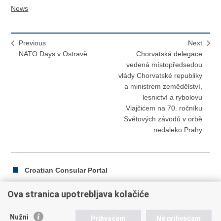
News
Previous
Next
NATO Days v Ostravě
Chorvatská delegace
vedená místopředsedou
vlády Chorvatské republiky
a ministrem zemědělství,
lesnictví a rybolovu
Vlajčićem na 70. ročníku
Světových závodů v orbě
nedaleko Prahy
Croatian Consular Portal
Ova stranica upotrebljava kolačiće
Print
Share
Share
Nužni
Prihvaćam
Ne prihvaćam