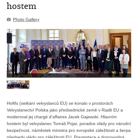
hostem
Photo Gallery
HoMs (setkání velvyslanců EU) se konalo v prostorách
Velvyslanectví Polska jako předsednické země v Radě EU a
moderoval jej chargé d'affaires Jacek Gajewski. Hlavním
hostem byl velvyslanec Tomáš Pojar, poradce vlády pro národní
bezpečnost, náměstek ministra pro evropské záležitosti a šerpa
předsedy vlády pro záležitosti EU. Prezentace a doprovodná