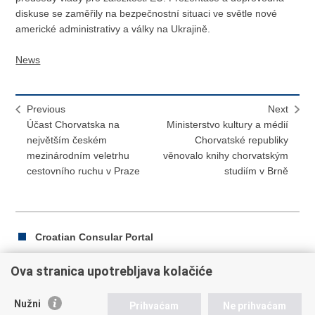
diskuse se zaměřily na bezpečnostní situaci ve světle nové
americké administrativy a války na Ukrajině.
News
Previous
Next
Účast Chorvatska na
Ministerstvo kultury a médií
největším českém
Chorvatské republiky
mezinárodním veletrhu
věnovalo knihy chorvatským
cestovního ruchu v Praze
studiím v Brně
Croatian Consular Portal
Ova stranica upotrebljava kolačiće
Print
Share
Share
Nužni
Prihvaćam
Ne prihvaćam