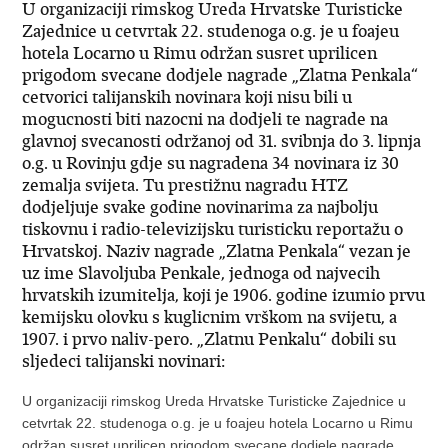
U organizaciji rimskog Ureda Hrvatske Turisticke
Zajednice u cetvrtak 22. studenoga o.g. je u foajeu
hotela Locarno u Rimu održan susret uprilicen
prigodom svecane dodjele nagrade „Zlatna Penkala“
cetvorici talijanskih novinara koji nisu bili u
mogucnosti biti nazocni na dodjeli te nagrade na
glavnoj svecanosti održanoj od 31. svibnja do 3. lipnja
o.g. u Rovinju gdje su nagradena 34 novinara iz 30
zemalja svijeta. Tu prestižnu nagradu HTZ
dodjeljuje svake godine novinarima za najbolju
tiskovnu i radio-televizijsku turisticku reportažu o
Hrvatskoj. Naziv nagrade „Zlatna Penkala“ vezan je
uz ime Slavoljuba Penkale, jednoga od najvecih
hrvatskih izumitelja, koji je 1906. godine izumio prvu
kemijsku olovku s kuglicnim vrškom na svijetu, a
1907. i prvo naliv-pero. „Zlatnu Penkalu“ dobili su
sljedeci talijanski novinari:
U organizaciji rimskog Ureda Hrvatske Turisticke Zajednice u
cetvrtak 22. studenoga o.g. je u foajeu hotela Locarno u Rimu
održan susret uprilicen prigodom svecane dodjele nagrade