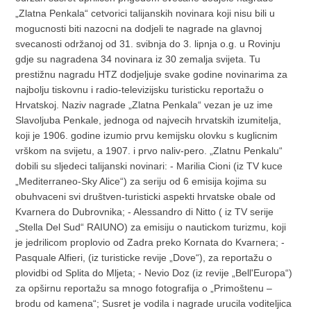
„Zlatna Penkala“ cetvorici talijanskih novinara koji nisu bili u
mogucnosti biti nazocni na dodjeli te nagrade na glavnoj
svecanosti održanoj od 31. svibnja do 3. lipnja o.g. u Rovinju
gdje su nagradena 34 novinara iz 30 zemalja svijeta. Tu
prestižnu nagradu HTZ dodjeljuje svake godine novinarima za
najbolju tiskovnu i radio-televizijsku turisticku reportažu o
Hrvatskoj. Naziv nagrade „Zlatna Penkala“ vezan je uz ime
Slavoljuba Penkale, jednoga od najvecih hrvatskih izumitelja,
koji je 1906. godine izumio prvu kemijsku olovku s kuglicnim
vrškom na svijetu, a 1907. i prvo naliv-pero. „Zlatnu Penkalu“
dobili su sljedeci talijanski novinari: - Marilia Cioni (iz TV kuce
„Mediterraneo-Sky Alice“) za seriju od 6 emisija kojima su
obuhvaceni svi društven-turisticki aspekti hrvatske obale od
Kvarnera do Dubrovnika; - Alessandro di Nitto ( iz TV serije
„Stella Del Sud“ RAIUNO) za emisiju o nautickom turizmu, koji
je jedrilicom proplovio od Zadra preko Kornata do Kvarnera; -
Pasquale Alfieri, (iz turisticke revije „Dove“), za reportažu o
plovidbi od Splita do Mljeta; - Nevio Doz (iz revije „Bell'Europa“)
za opširnu reportažu sa mnogo fotografija o „Primoštenu –
brodu od kamena“; Susret je vodila i nagrade urucila voditeljica