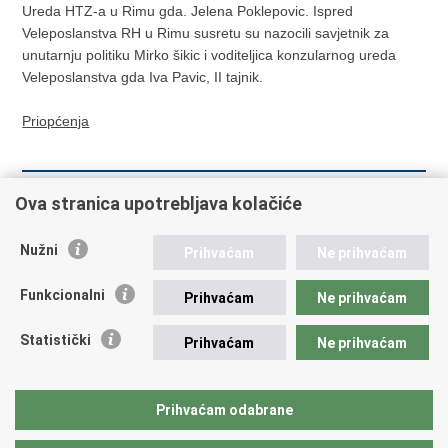
Ureda HTZ-a u Rimu gda. Jelena Poklepovic. Ispred
Veleposlanstva RH u Rimu susretu su nazocili savjetnik za
unutarnju politiku Mirko šikic i voditeljica konzularnog ureda
Veleposlanstva gda Iva Pavic, II tajnik.
Priopćenja
Prethodna
Sljedeća
Ova stranica upotrebljava kolačiće
IZBORI HR
34. KONFERENCIJA FAO
HR
Nužni
Prihvaćam
Ne prihvaćam
Funkcionalni
Prihvaćam
Ne prihvaćam
Hrvatski Konzularni Portal
Statistički
Prihvaćam
Ne prihvaćam
Ispiši
Podijeli
Podijeli
Prihvaćam odabrane
stranicu
na
na