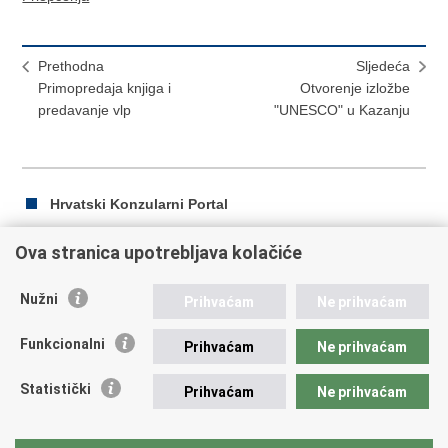
Prethodna
Sljedeća
Primopredaja knjiga i
Otvorenje izložbe
predavanje vlp
"UNESCO" u Kazanju
Hrvatski Konzularni Portal
Ova stranica upotrebljava kolačiće
Ispiši
Podijeli
Podijeli
Nužni
Prihvaćam
Ne prihvaćam
stranicu
na
na
Republika Hrvatska
Facebooku
Twitteru
Funkcionalni
Prihvaćam
Ne prihvaćam
Ministarstvo vanjskih i europskih poslova
Statistički
Prihvaćam
Ne prihvaćam
Trg N.Š. Zrinskog 7-8, 10000 Zagreb
tel.:
+385 (0)1 4569 964
fax: +385 (0)1 4551 795, +385 (0)1 4920 149