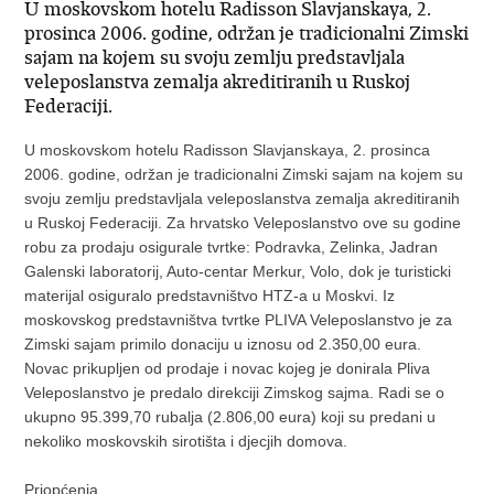
U moskovskom hotelu Radisson Slavjanskaya, 2.
prosinca 2006. godine, održan je tradicionalni Zimski
sajam na kojem su svoju zemlju predstavljala
veleposlanstva zemalja akreditiranih u Ruskoj
Federaciji.
U moskovskom hotelu Radisson Slavjanskaya, 2. prosinca
2006. godine, održan je tradicionalni Zimski sajam na kojem su
svoju zemlju predstavljala veleposlanstva zemalja akreditiranih
u Ruskoj Federaciji. Za hrvatsko Veleposlanstvo ove su godine
robu za prodaju osigurale tvrtke: Podravka, Zelinka, Jadran
Galenski laboratorij, Auto-centar Merkur, Volo, dok je turisticki
materijal osiguralo predstavništvo HTZ-a u Moskvi. Iz
moskovskog predstavništva tvrtke PLIVA Veleposlanstvo je za
Zimski sajam primilo donaciju u iznosu od 2.350,00 eura.
Novac prikupljen od prodaje i novac kojeg je donirala Pliva
Veleposlanstvo je predalo direkciji Zimskog sajma. Radi se o
ukupno 95.399,70 rubalja (2.806,00 eura) koji su predani u
nekoliko moskovskih sirotišta i djecjih domova.
Priopćenja