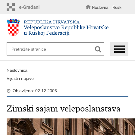
Preskoči
na
Naslovna
Ruski
glavni
sadržaj
Naslovnica
Vijesti i najave
Objavljeno: 02.12.2006.
Zimski sajam veleposlanstava